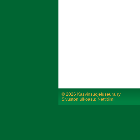
©
2026 Kasvinsuojeluseura ry
Sivuston ulkoasu: Nettitiimi