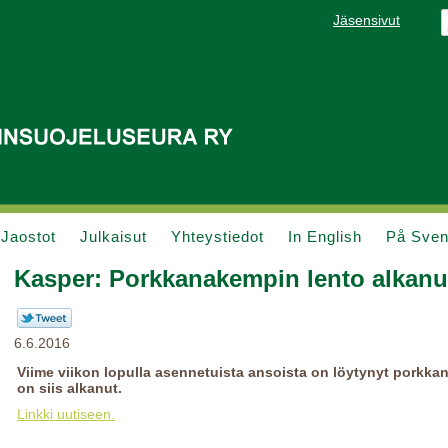
Jäsensivut
Jaostot
Julkaisut
Yhteystiedot
In English
På Sve
Kasper: Porkkanakempin lento alkanu
6.6.2016
Viime viikon lopulla asennetuista ansoista on löytynyt porkk
on siis alkanut.
Linkki uutiseen.