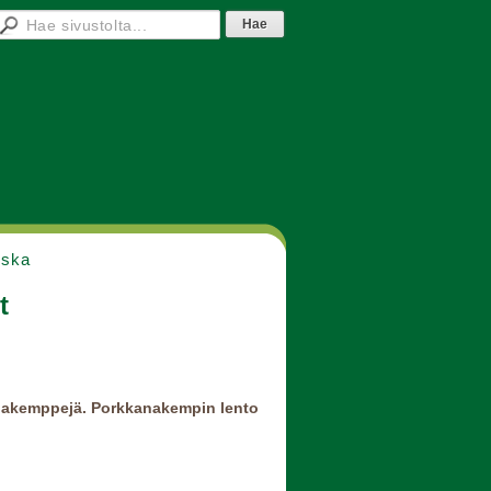
nska
t
anakemppejä. Porkkanakempin lento