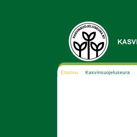
Etusivu
Kasvinsuojeluseura