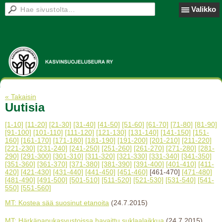
Valikko
« Takaisin
Uutisia
[1-10]
[11-20]
[21-30]
[31-40]
[41-50]
[51-60]
[61-70]
[71-80]
[81-90]
[91-100]
[101-110]
[111-120]
[121-130]
[131-140]
[141-150]
[151-
160]
[161-170]
[171-180]
[181-190]
[191-200]
[201-210]
[211-220]
[221-230]
[231-240]
[241-250]
[251-260]
[261-270]
[271-280]
[281-
290]
[291-300]
[301-310]
[311-320]
[321-330]
[331-340]
[341-350]
[351-360]
[361-370]
[371-380]
[381-390]
[391-400]
[401-410]
[411-
420]
[421-430]
[431-440]
[441-450]
[451-460]
[461-470]
[471-480]
[481-490]
[491-500]
[501-510]
[511-520]
[521-530]
[531-540]
[541-
550]
[551-560]
MT: Kostea sää suosinut etanoita
(24.7.2015)
MT: Härkäpapukasvustoissa havaittu suklaalaikkua
(24.7.2015)