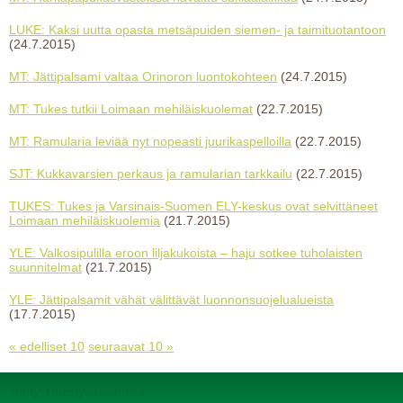
LUKE: Kaksi uutta opasta metsäpuiden siemen- ja taimituotantoon
(24.7.2015)
MT: Jättipalsami valtaa Orinoron luontokohteen
(24.7.2015)
MT: Tukes tutkii Loimaan mehiläiskuolemat
(22.7.2015)
MT: Ramularia leviää nyt nopeasti juurikaspelloilla
(22.7.2015)
SJT: Kukkavarsien perkaus ja ramularian tarkkailu
(22.7.2015)
TUKES: Tukes ja Varsinais-Suomen ELY-keskus ovat selvittäneet
Loimaan mehiläiskuolemia
(21.7.2015)
YLE: Valkosipulilla eroon liljakukoista – haju sotkee tuholaisten
suunnitelmat
(21.7.2015)
YLE: Jättipalsamit vähät välittävät luonnonsuojelualueista
(17.7.2015)
« edelliset 10
seuraavat 10 »
Tehty Yhdistysavaimella