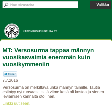
Valikko
MT: Versosurma tappaa männyn
vuosikasvaimia enemmän kuin
vuosikymmeniin
7.7.2016
Versosurma on merkittävä uhka männyn taimille. Tautia
esiintyy nyt runsaasti, sillä viime kesä oli kostea ja sienen
leviämisen kannalta otollinen.
Linkki uutiseen.