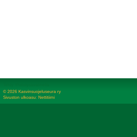
Tehty Yhdistysavaimella
©
2026 Kasvinsuojeluseura ry
Sivuston ulkoasu: Nettitiimi