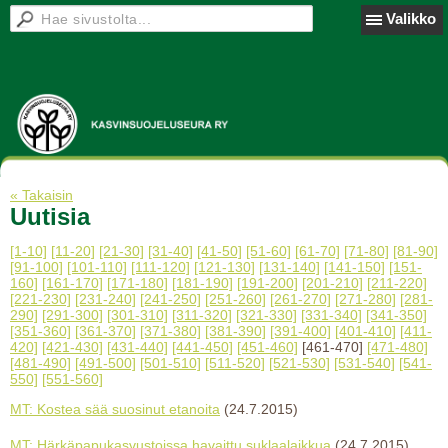
Valikko
« Takaisin
Uutisia
[1-10]
[11-20]
[21-30]
[31-40]
[41-50]
[51-60]
[61-70]
[71-80]
[81-90]
[91-100]
[101-110]
[111-120]
[121-130]
[131-140]
[141-150]
[151-
160]
[161-170]
[171-180]
[181-190]
[191-200]
[201-210]
[211-220]
[221-230]
[231-240]
[241-250]
[251-260]
[261-270]
[271-280]
[281-
290]
[291-300]
[301-310]
[311-320]
[321-330]
[331-340]
[341-350]
[351-360]
[361-370]
[371-380]
[381-390]
[391-400]
[401-410]
[411-
420]
[421-430]
[431-440]
[441-450]
[451-460]
[461-470]
[471-480]
[481-490]
[491-500]
[501-510]
[511-520]
[521-530]
[531-540]
[541-
550]
[551-560]
MT: Kostea sää suosinut etanoita
(24.7.2015)
MT: Härkäpapukasvustoissa havaittu suklaalaikkua
(24.7.2015)