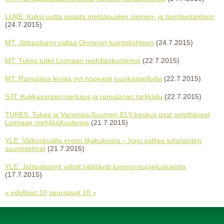
LUKE: Kaksi uutta opasta metsäpuiden siemen- ja taimituotantoon
(24.7.2015)
MT: Jättipalsami valtaa Orinoron luontokohteen
(24.7.2015)
MT: Tukes tutkii Loimaan mehiläiskuolemat
(22.7.2015)
MT: Ramularia leviää nyt nopeasti juurikaspelloilla
(22.7.2015)
SJT: Kukkavarsien perkaus ja ramularian tarkkailu
(22.7.2015)
TUKES: Tukes ja Varsinais-Suomen ELY-keskus ovat selvittäneet
Loimaan mehiläiskuolemia
(21.7.2015)
YLE: Valkosipulilla eroon liljakukoista – haju sotkee tuholaisten
suunnitelmat
(21.7.2015)
YLE: Jättipalsamit vähät välittävät luonnonsuojelualueista
(17.7.2015)
« edelliset 10
seuraavat 10 »
Tehty Yhdistysavaimella