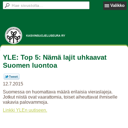
Valikko
YLE: Top 5: Nämä lajit uhkaavat
Suomen luontoa
12.7.2015
Suomessa on huomattava määrä erilaisia vieraslajeja.
Jotkut niistä ovat vaarattomia, toiset aiheuttavat ihmiselle
vakavia palovammoja.
Linkki YLEn uutiseen.