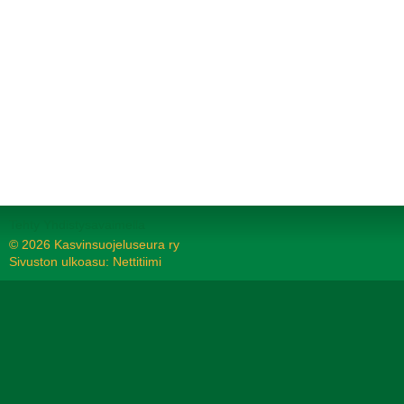
Tehty Yhdistysavaimella
©
2026 Kasvinsuojeluseura ry
Sivuston ulkoasu: Nettitiimi