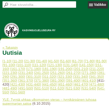
Valikko
« Takaisin
Uutisia
[1-10]
[11-20]
[21-30]
[31-40]
[41-50]
[51-60]
[61-70]
[71-80]
[81-90]
[91-100]
[101-110]
[111-120]
[121-130]
[131-140]
[141-150]
[151-
160]
[161-170]
[171-180]
[181-190]
[191-200]
[201-210]
[211-220]
[221-230]
[231-240]
[241-250]
[251-260]
[261-270]
[271-280]
[281-
290]
[291-300]
[301-310]
[311-320]
[321-330]
[331-340]
[341-350]
[351-360]
[361-370]
[371-380]
[381-390]
[391-400]
[401-410]
[411-
420]
[421-430]
[431-440]
[441-450]
[451-460]
[461-470]
[471-480]
[481-490]
[491-500]
[501-510]
[511-520]
[521-530]
[531-540]
[541-
550]
[551-560]
YLE: Tyrniä uhkaa ulkomainen vieras – tyrnikärpänen tuhoaa
supermarjan satoa
(6.10.2015)