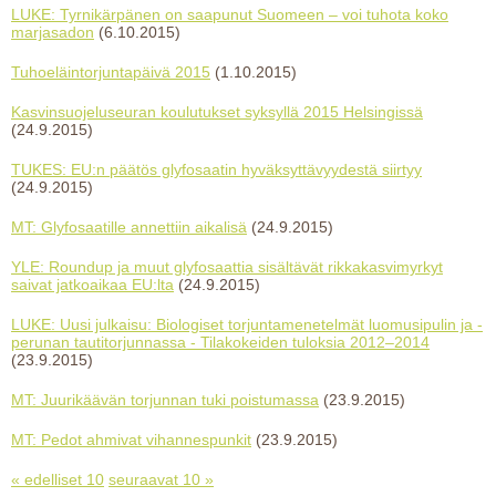
LUKE: Tyrnikärpänen on saapunut Suomeen – voi tuhota koko
marjasadon
(6.10.2015)
Tuhoeläintorjuntapäivä 2015
(1.10.2015)
Kasvinsuojeluseuran koulutukset syksyllä 2015 Helsingissä
(24.9.2015)
TUKES: EU:n päätös glyfosaatin hyväksyttävyydestä siirtyy
(24.9.2015)
MT: Glyfosaatille annettiin aikalisä
(24.9.2015)
YLE: Roundup ja muut glyfosaattia sisältävät rikkakasvimyrkyt
saivat jatkoaikaa EU:lta
(24.9.2015)
LUKE: Uusi julkaisu: Biologiset torjuntamenetelmät luomusipulin ja -
perunan tautitorjunnassa - Tilakokeiden tuloksia 2012–2014
(23.9.2015)
MT: Juurikäävän torjunnan tuki poistumassa
(23.9.2015)
MT: Pedot ahmivat vihannespunkit
(23.9.2015)
« edelliset 10
seuraavat 10 »