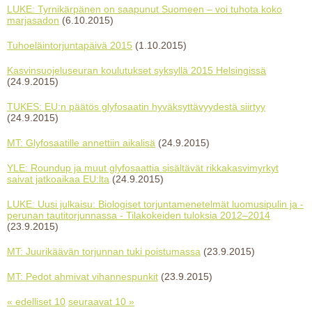
LUKE: Tyrnikärpänen on saapunut Suomeen – voi tuhota koko
marjasadon
(6.10.2015)
Tuhoeläintorjuntapäivä 2015
(1.10.2015)
Kasvinsuojeluseuran koulutukset syksyllä 2015 Helsingissä
(24.9.2015)
TUKES: EU:n päätös glyfosaatin hyväksyttävyydestä siirtyy
(24.9.2015)
MT: Glyfosaatille annettiin aikalisä
(24.9.2015)
YLE: Roundup ja muut glyfosaattia sisältävät rikkakasvimyrkyt
saivat jatkoaikaa EU:lta
(24.9.2015)
LUKE: Uusi julkaisu: Biologiset torjuntamenetelmät luomusipulin ja -
perunan tautitorjunnassa - Tilakokeiden tuloksia 2012–2014
(23.9.2015)
MT: Juurikäävän torjunnan tuki poistumassa
(23.9.2015)
MT: Pedot ahmivat vihannespunkit
(23.9.2015)
« edelliset 10
seuraavat 10 »