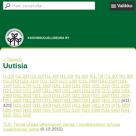
Valikko
« Takaisin
Uutisia
[1-10]
[11-20]
[21-30]
[31-40]
[41-50]
[51-60]
[61-70]
[71-80]
[81-90]
[91-100]
[101-110]
[111-120]
[121-130]
[131-140]
[141-150]
[151-
160]
[161-170]
[171-180]
[181-190]
[191-200]
[201-210]
[211-220]
[221-230]
[231-240]
[241-250]
[251-260]
[261-270]
[271-280]
[281-
290]
[291-300]
[301-310]
[311-320]
[321-330]
[331-340]
[341-350]
[351-360]
[361-370]
[371-380]
[381-390]
[391-400]
[401-410]
[411-
420]
[421-430]
[431-440]
[441-450]
[451-460]
[461-470]
[471-480]
[481-490]
[491-500]
[501-510]
[511-520]
[521-530]
[531-540]
[541-
550]
[551-560]
YLE: Tyrniä uhkaa ulkomainen vieras – tyrnikärpänen tuhoaa
supermarjan satoa
(6.10.2015)