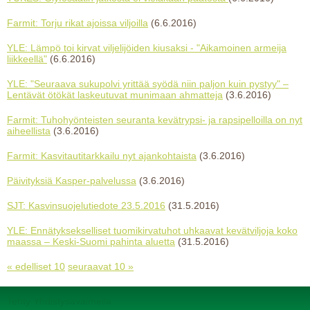
Farmit: Torju rikat ajoissa viljoilla
(6.6.2016)
YLE: Lämpö toi kirvat viljelijöiden kiusaksi - "Aikamoinen armeija
liikkeellä"
(6.6.2016)
YLE: "Seuraava sukupolvi yrittää syödä niin paljon kuin pystyy" –
Lentävät ötökät laskeutuvat munimaan ahmatteja
(3.6.2016)
Farmit: Tuhohyönteisten seuranta kevätrypsi- ja rapsipelloilla on nyt
aiheellista
(3.6.2016)
Farmit: Kasvitautitarkkailu nyt ajankohtaista
(3.6.2016)
Päivityksiä Kasper-palvelussa
(3.6.2016)
SJT: Kasvinsuojelutiedote 23.5.2016
(31.5.2016)
YLE: Ennätyksekselliset tuomikirvatuhot uhkaavat kevätviljoja koko
maassa – Keski-Suomi pahinta aluetta
(31.5.2016)
« edelliset 10
seuraavat 10 »
Tehty Yhdistysavaimella