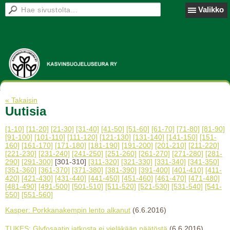
Valikko
« Takaisin
Uutisia
[1-10]
[11-20]
[21-30]
[31-40]
[41-50]
[51-60]
[61-70]
[71-80]
[81-90]
[91-100]
[101-110]
[111-120]
[121-130]
[131-140]
[141-150]
[151-
160]
[161-170]
[171-180]
[181-190]
[191-200]
[201-210]
[211-220]
[221-230]
[231-240]
[241-250]
[251-260]
[261-270]
[271-280]
[281-
290]
[291-300]
[301-310]
[311-320]
[321-330]
[331-340]
[341-350]
[351-360]
[361-370]
[371-380]
[381-390]
[391-400]
[401-410]
[411-
420]
[421-430]
[431-440]
[441-450]
[451-460]
[461-470]
[471-480]
[481-490]
[491-500]
[501-510]
[511-520]
[521-530]
[531-540]
[541-
550]
[551-560]
Kasper: Porkkanakempin lento alkanut
(6.6.2016)
TUKES: Glyfosaatin jatkosta ei vieläkään päätöstä
(6.6.2016)