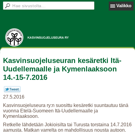
Valikko
Kasvinsuojeluseuran kesäretki Itä-
Uudellemaalle ja Kymenlaaksoon
14.-15-7.2016
27.5.2016
Kasvinsuojeluseura ry:n suosittu kesäretki suuntautuu tänä
vuonna Etelä-Suomeen Itä-Uudellemaalle ja
Kymenlaaksoon.
Retkelle lähdetään Jokioisilta tai Turusta torstaina 14.7.2016
aamusta. Matkan varrelta on mahdollisuus nousta autoon.