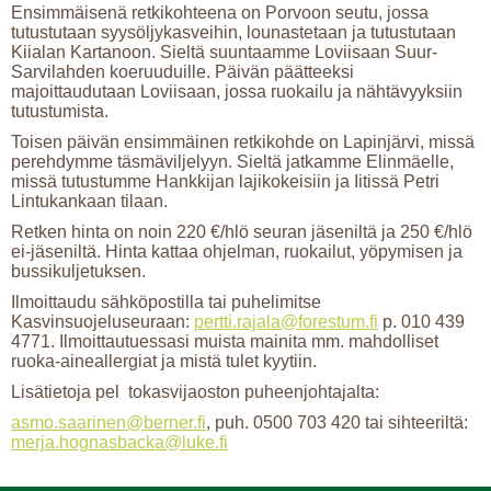
Ensimmäisenä retkikohteena on Porvoon seutu, jossa
tutustutaan syysöljykasveihin, lounastetaan ja tutustutaan
Kiialan Kartanoon. Sieltä suuntaamme Loviisaan Suur-
Sarvilahden koeruuduille. Päivän päätteeksi
majoittaudutaan Loviisaan, jossa ruokailu ja nähtävyyksiin
tutustumista.
Toisen päivän ensimmäinen retkikohde on Lapinjärvi, missä
perehdymme täsmäviljelyyn. Sieltä jatkamme Elinmäelle,
missä tutustumme Hankkijan lajikokeisiin ja Iitissä Petri
Lintukankaan tilaan.
Retken hinta on noin 220 €/hlö seuran jäseniltä ja 250 €/hlö
ei-jäseniltä. Hinta kattaa ohjelman, ruokailut, yöpymisen ja
bussikuljetuksen.
Ilmoittaudu sähköpostilla tai puhelimitse
Kasvinsuojeluseuraan:
pertti.rajala@forestum.fi
p. 010 439
4771. Ilmoittautuessasi muista mainita mm. mahdolliset
ruoka-aineallergiat ja mistä tulet kyytiin.
Lisätietoja pel tokasvijaoston puheenjohtajalta:
asmo.saarinen@berner.fi
, puh. 0500 703 420 tai sihteeriltä:
merja.hognasbacka@luke.fi