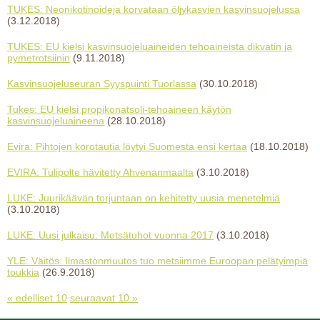
TUKES: Neonikotinoideja korvataan öljykasvien kasvinsuojelussa
(3.12.2018)
TUKES: EU kielsi kasvinsuojeluaineiden tehoaineista dikvatin ja
pymetrotsiinin
(9.11.2018)
Kasvinsuojeluseuran Syyspuinti Tuorlassa
(30.10.2018)
Tukes: EU kielsi propikonatsoli-tehoaineen käytön
kasvinsuojeluaineena
(28.10.2018)
Evira: Pihtojen korotautia löytyi Suomesta ensi kertaa
(18.10.2018)
EVIRA: Tulipolte hävitetty Ahvenanmaalta
(3.10.2018)
LUKE: Juurikäävän torjuntaan on kehitetty uusia menetelmiä
(3.10.2018)
LUKE: Uusi julkaisu: Metsätuhot vuonna 2017
(3.10.2018)
YLE: Väitös: Ilmastonmuutos tuo metsiimme Euroopan pelätyimpiä
toukkia
(26.9.2018)
« edelliset 10
seuraavat 10 »