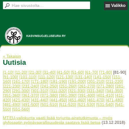
Valikko
« Takaisin
Uutisia
[1-10]
[11-20]
[21-30]
[31-40]
[41-50]
[51-60]
[61-70]
[71-80]
[81-90]
[91-100]
[101-110]
[111-120]
[121-130]
[131-140]
[141-150]
[151-
160]
[161-170]
[171-180]
[181-190]
[191-200]
[201-210]
[211-220]
[221-230]
[231-240]
[241-250]
[251-260]
[261-270]
[271-280]
[281-
290]
[291-300]
[301-310]
[311-320]
[321-330]
[331-340]
[341-350]
[351-360]
[361-370]
[371-380]
[381-390]
[391-400]
[401-410]
[411-
420]
[421-430]
[431-440]
[441-450]
[451-460]
[461-470]
[471-480]
[481-490]
[491-500]
[501-510]
[511-520]
[521-530]
[531-540]
[541-
550]
[551-560]
MT:EU-valiokunta vaatii lisää torjunta-ainetutkimusta – myös
glyfosaatin syöpävaarallisuudesta saatava lisää tietoa
(13.12.2018)