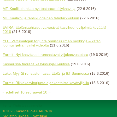
MT: Kaalikoi uhkaa nyt tosissaan öljykasveja
(22.6.2016)
MT: Kaalikoi ja rapsikuoriainen tehotarkkailuun
(22.6.2016)
EVIRA: Etelänjauhiaiset vaivasivat kasvihuoneviljelmiä keväällä
2016
(21.6.2016)
YLE: Vattumatojen torjunta onnistuu ilman myrkkyjä – katso
luomuviljelijän vinkit videolta
(21.6.2016)
Farmit: Nyt kasvitaudit runsastuvat viljakasvustoissa
(19.6.2016)
Kasperissa tuoreita kasvinsuojelu-uutisia
(19.6.2016)
Luke: Myyrät runsastumassa Etelä- ja Itä-Suomessa
(15.6.2016)
Farmit: Rikkakasvitorjunta ajankohtaista kevätviljoilla
(15.6.2016)
« edelliset 10
seuraavat 10 »
Tehty Yhdistysavaimella
©
2026 Kasvinsuojeluseura ry
Sivuston ulkoasu: Nettitiimi