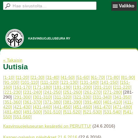
Valikko
« Takaisin
Uutisia
[1-10]
[11-20]
[21-30]
[31-40]
[41-50]
[51-60]
[61-70]
[71-80]
[81-90]
[91-100]
[101-110]
[111-120]
[121-130]
[131-140]
[141-150]
[151-
160]
[161-170]
[171-180]
[181-190]
[191-200]
[201-210]
[211-220]
[221-230]
[231-240]
[241-250]
[251-260]
[261-270]
[271-280]
[281-
290]
[291-300]
[301-310]
[311-320]
[321-330]
[331-340]
[341-350]
[351-360]
[361-370]
[371-380]
[381-390]
[391-400]
[401-410]
[411-
420]
[421-430]
[431-440]
[441-450]
[451-460]
[461-470]
[471-480]
[481-490]
[491-500]
[501-510]
[511-520]
[521-530]
[531-540]
[541-
550]
[551-560]
Kasvinsuojeluseuran kesäretki on PERUTTU!
(24.6.2016)
Kasper-palvelun päivitykset 21.6.2016
(22.6.2016)