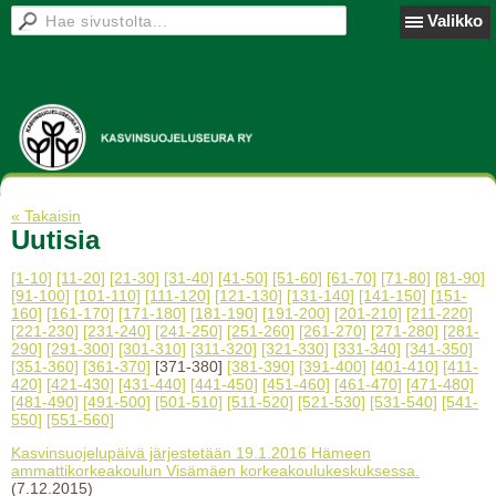
Valikko
« Takaisin
Uutisia
[1-10]
[11-20]
[21-30]
[31-40]
[41-50]
[51-60]
[61-70]
[71-80]
[81-90]
[91-100]
[101-110]
[111-120]
[121-130]
[131-140]
[141-150]
[151-
160]
[161-170]
[171-180]
[181-190]
[191-200]
[201-210]
[211-220]
[221-230]
[231-240]
[241-250]
[251-260]
[261-270]
[271-280]
[281-
290]
[291-300]
[301-310]
[311-320]
[321-330]
[331-340]
[341-350]
[351-360]
[361-370]
[371-380]
[381-390]
[391-400]
[401-410]
[411-
420]
[421-430]
[431-440]
[441-450]
[451-460]
[461-470]
[471-480]
[481-490]
[491-500]
[501-510]
[511-520]
[521-530]
[531-540]
[541-
550]
[551-560]
Kasvinsuojelupäivä järjestetään 19.1.2016 Hämeen
ammattikorkeakoulun Visämäen korkeakoulukeskuksessa.
(7.12.2015)