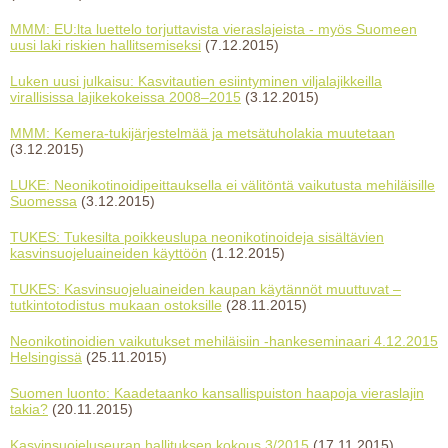
MMM: EU:lta luettelo torjuttavista vieraslajeista - myös Suomeen
uusi laki riskien hallitsemiseksi
(7.12.2015)
Luken uusi julkaisu: Kasvitautien esiintyminen viljalajikkeilla
virallisissa lajikekokeissa 2008–2015
(3.12.2015)
MMM: Kemera-tukijärjestelmää ja metsätuholakia muutetaan
(3.12.2015)
LUKE: Neonikotinoidipeittauksella ei välitöntä vaikutusta mehiläisille
Suomessa
(3.12.2015)
TUKES: Tukesilta poikkeuslupa neonikotinoideja sisältävien
kasvinsuojeluaineiden käyttöön
(1.12.2015)
TUKES: Kasvinsuojeluaineiden kaupan käytännöt muuttuvat –
tutkintotodistus mukaan ostoksille
(28.11.2015)
Neonikotinoidien vaikutukset mehiläisiin -hankeseminaari 4.12.2015
Helsingissä
(25.11.2015)
Suomen luonto: Kaadetaanko kansallispuiston haapoja vieraslajin
takia?
(20.11.2015)
Kasvinsuojeluseuran hallituksen kokous 3/2015
(17.11.2015)