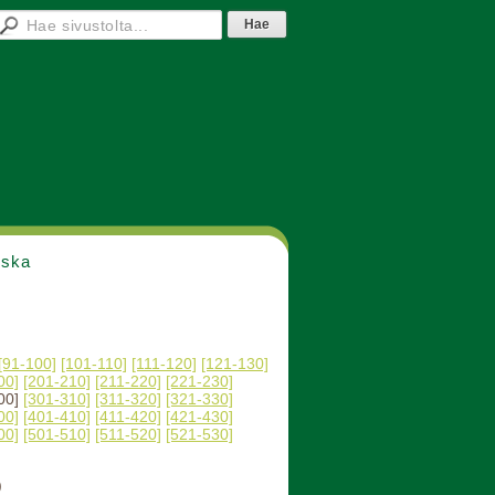
nska
[91-100]
[101-110]
[111-120]
[121-130]
00]
[201-210]
[211-220]
[221-230]
00]
[301-310]
[311-320]
[321-330]
00]
[401-410]
[411-420]
[421-430]
00]
[501-510]
[511-520]
[521-530]
)