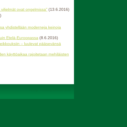
n viljelmät ovat ongelmissa"
(13.6.2016)
)
ssa yhdistellään moderneja keinoja
kuin Etelä-Euroopassa
(8.6.2016)
heikkouksiin – luulevat pääsevänsä
n käyttöaikaa rajoitetaan mehiläisten
Tehty Yhdistysavaimella