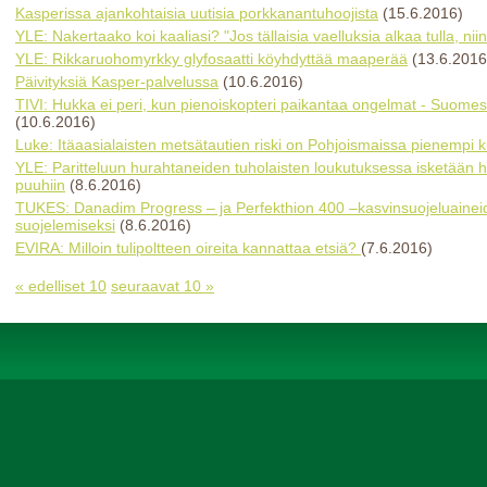
Kasperissa ajankohtaisia uutisia porkkanantuhoojista
(15.6.2016)
YLE: Nakertaako koi kaaliasi? "Jos tällaisia vaelluksia alkaa tulla, nii
YLE: Rikkaruohomyrkky glyfosaatti köyhdyttää maaperää
(13.6.2016
Päivityksiä Kasper-palvelussa
(10.6.2016)
TIVI: Hukka ei peri, kun pienoiskopteri paikantaa ongelmat - Suome
(10.6.2016)
Luke: Itäaasialaisten metsätautien riski on Pohjoismaissa pienempi 
YLE: Paritteluun hurahtaneiden tuholaisten loukutuksessa isketään 
puuhiin
(8.6.2016)
TUKES: Danadim Progress – ja Perfekthion 400 –kasvinsuojeluaineide
suojelemiseksi
(8.6.2016)
EVIRA: Milloin tulipoltteen oireita kannattaa etsiä?
(7.6.2016)
« edelliset 10
seuraavat 10 »