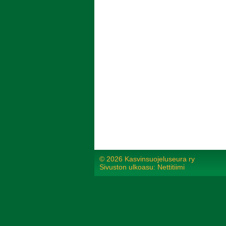
©
2026 Kasvinsuojeluseura ry
Sivuston ulkoasu: Nettitiimi