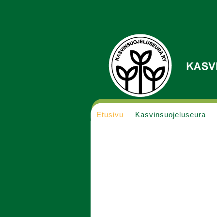
Etusivu
Kasvinsuojeluseura