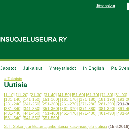
Jäsensivut
Jaostot
Julkaisut
Yhteystiedot
In English
På Sve
« Takaisin
Uutisia
[1-10]
[11-20]
[21-30]
[31-40]
[41-50]
[51-60]
[61-70]
[71-80]
[81-90]
[131-140]
[141-150]
[151-160]
[161-170]
[171-180]
[181-190]
[191-2
[231-240]
[241-250]
[251-260]
[261-270]
[271-280]
[281-290]
[291-3
[331-340]
[341-350]
[351-360]
[361-370]
[371-380]
[381-390]
[391-4
[431-440]
[441-450]
[451-460]
[461-470]
[471-480]
[481-490]
[491-5
[531-540]
[541-550]
[551-560]
SJT: Sokerijuurikkaan ajankohtaisia kasvinsuojelu-uutisia
(15.6.2016