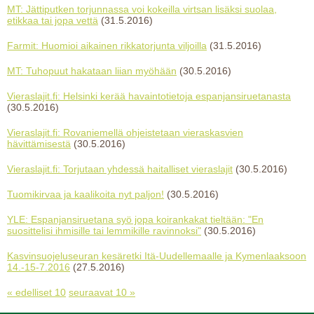
MT: Jättiputken torjunnassa voi kokeilla virtsan lisäksi suolaa,
etikkaa tai jopa vettä
(31.5.2016)
Farmit: Huomioi aikainen rikkatorjunta viljoilla
(31.5.2016)
MT: Tuhopuut hakataan liian myöhään
(30.5.2016)
Vieraslajit.fi: Helsinki kerää havaintotietoja espanjansiruetanasta
(30.5.2016)
Vieraslajit.fi: Rovaniemellä ohjeistetaan vieraskasvien
hävittämisestä
(30.5.2016)
Vieraslajit.fi: Torjutaan yhdessä haitalliset vieraslajit
(30.5.2016)
Tuomikirvaa ja kaalikoita nyt paljon!
(30.5.2016)
YLE: Espanjansiruetana syö jopa koirankakat tieltään: "En
suosittelisi ihmisille tai lemmikille ravinnoksi"
(30.5.2016)
Kasvinsuojeluseuran kesäretki Itä-Uudellemaalle ja Kymenlaaksoon
14.-15-7.2016
(27.5.2016)
« edelliset 10
seuraavat 10 »