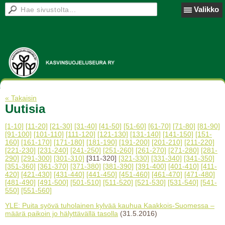
Valikko
« Takaisin
Uutisia
[1-10]
[11-20]
[21-30]
[31-40]
[41-50]
[51-60]
[61-70]
[71-80]
[81-90]
[91-100]
[101-110]
[111-120]
[121-130]
[131-140]
[141-150]
[151-
160]
[161-170]
[171-180]
[181-190]
[191-200]
[201-210]
[211-220]
[221-230]
[231-240]
[241-250]
[251-260]
[261-270]
[271-280]
[281-
290]
[291-300]
[301-310]
[311-320]
[321-330]
[331-340]
[341-350]
[351-360]
[361-370]
[371-380]
[381-390]
[391-400]
[401-410]
[411-
420]
[421-430]
[431-440]
[441-450]
[451-460]
[461-470]
[471-480]
[481-490]
[491-500]
[501-510]
[511-520]
[521-530]
[531-540]
[541-
550]
[551-560]
YLE: Puita syövä tuholainen kylvää kauhua Kaakkois-Suomessa –
määrä paikoin jo hälyttävällä tasolla
(31.5.2016)