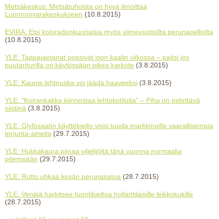
Metsäkeskus: Metsätuhoista on hyvä ilmoittaa
Luonnonvarakeskukseen
(10.8.2015)
EVIRA: Etsi koloradonkuoriaisia myös viimevuotisilta perunapelloilta
(10.8.2015)
YLE: Tappajaetanat popsivat ison kaalin viikossa – paitsi jos
puutarhurilla on käytössään oikea karkote
(3.8.2015)
YLE: Kaunis lehtiruska voi jäädä haaveeksi
(3.8.2015)
YLE: "Koirankakka kiinnostaa lehtokotiloita" – Piha on pidettävä
siistinä
(3.8.2015)
YLE: Glyfosaatin käyttökielto voisi tuoda markkinoille vaarallisempia
torjunta-aineita
(29.7.2015)
YLE: Hukkakaura piinaa viljelijöitä tänä vuonna normaalia
pitempään
(29.7.2015)
YLE: Rutto uhkaa kesän perunasatoa
(28.7.2015)
YLE: Venäjä harkitsee tuontikieltoa hollantilaisille leikkokukille
(28.7.2015)