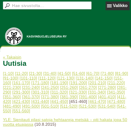
Valikko
« Takaisin
Uutisia
[1-10]
[11-20]
[21-30]
[31-40]
[41-50]
[51-60]
[61-70]
[71-80]
[81-90]
[91-100]
[101-110]
[111-120]
[121-130]
[131-140]
[141-150]
[151-
160]
[161-170]
[171-180]
[181-190]
[191-200]
[201-210]
[211-220]
[221-230]
[231-240]
[241-250]
[251-260]
[261-270]
[271-280]
[281-
290]
[291-300]
[301-310]
[311-320]
[321-330]
[331-340]
[341-350]
[351-360]
[361-370]
[371-380]
[381-390]
[391-400]
[401-410]
[411-
420]
[421-430]
[431-440]
[441-450]
[451-460]
[461-470]
[471-480]
[481-490]
[491-500]
[501-510]
[511-520]
[521-530]
[531-540]
[541-
550]
[551-560]
YLE: Sienitauti pilasi satoja hehtaareja metsää – piti hakata jopa 50
vuotta etuajassa
(10.8.2015)