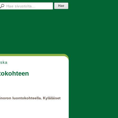
nska
ntokohteen
inoron luontokohteella. Kyläläiset