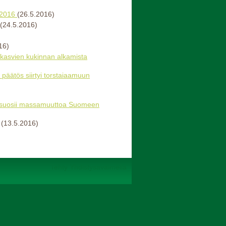
.2016
(26.5.2016)
(24.5.2016)
16)
kasvien kukinnan alkamista
- päätös siirtyi torstaiaamuun
sää suosii massamuuttoa Suomeen
(13.5.2016)
Tehty Yhdistysavaimella