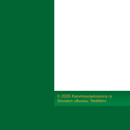
©
2026 Kasvinsuojeluseura ry
Sivuston ulkoasu: Nettitiimi