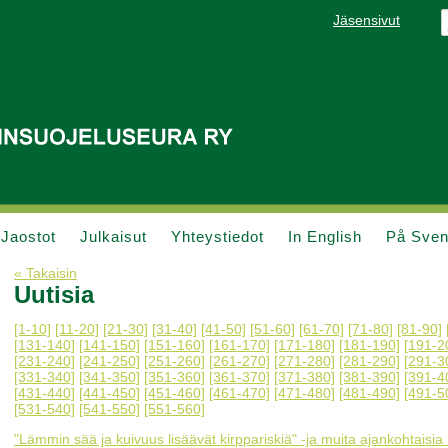
Jäsensivut
Jaostot
Julkaisut
Yhteystiedot
In English
På Sve
« Takaisin
Uutisia
[1-10]
[11-20]
[21-30]
[31-40]
[41-50]
[51-60]
[61-70]
[71-80]
[81-90]
[131-140]
[141-150]
[151-160]
[161-170]
[171-180]
[181-190]
[191-2
[231-240]
[241-250]
[251-260]
[261-270]
[271-280]
[281-290]
[291-3
[331-340]
[341-350]
[351-360]
[361-370]
[371-380]
[381-390]
[391-4
[431-440]
[441-450]
[451-460]
[461-470]
[471-480]
[481-490]
[491-5
[531-540]
[541-550]
[551-560]
"Lämmin sää ja kuivuus lisäävät kirppariskiä" -ja muita ajankohtaisia