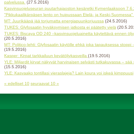
palvelussa.
(27.5.2016)
Kasvinsuojeluseuran puutarhajaoston kesäretki Kymenlaaksoon 7.6
"Pikkukaalikärpäsen lento on huipussaan Etelä- ja Keski-Suomessa"
MT: Juurikääpä jää torjumatta energiapuunkorjuussa
(24.5.2016)
TUKES: Glyfosaatin hyväksymisen jatkosta ei päätetty vielä
(20.5.20
TUKES: Biscaya OD 240 –kasvinsuojeluainetta käytettävä ennen öljy
(20.5.2016)
MT: Politico-lehti: Glyfosaatin käytölle ehkä joka tapauksessa stoppi 
(19.5.2016)
Kasper: Kirpat tarkkailuun kevätöljykasveilla
(19.5.2016)
YLE: Miljardit kirvat näkyvät harvinaisen selvästi tutkakuvassa – 
(15.5.2016)
YLE: Kasvaako tontillasi vieraslajeja? Lain koura voi iskeä kimppuusi
« edelliset 10
seuraavat 10 »