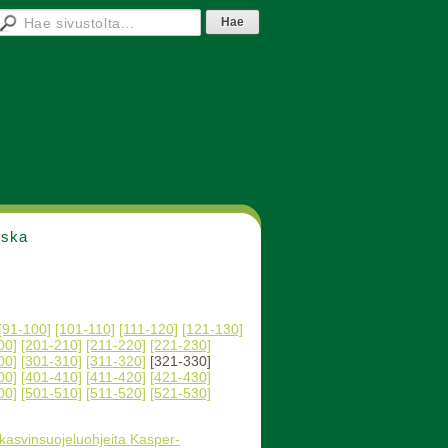
nska
[91-100]
[101-110]
[111-120]
[121-130]
00]
[201-210]
[211-220]
[221-230]
00]
[301-310]
[311-320]
[321-330]
00]
[401-410]
[411-420]
[421-430]
00]
[501-510]
[511-520]
[521-530]
 kasvinsuojeluohjeita Kasper-