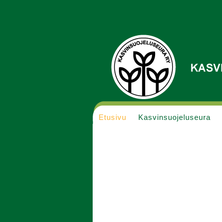
Etusivu
Kasvinsuojeluseura