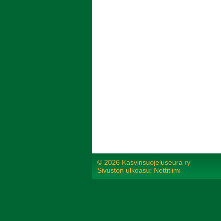
©
2026 Kasvinsuojeluseura ry
Sivuston ulkoasu: Nettitiimi