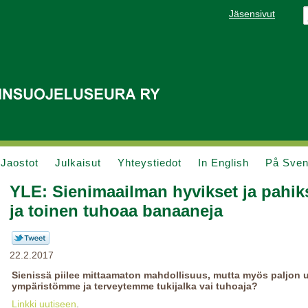
Jäsensivut
Jaostot
Julkaisut
Yhteystiedot
In English
På Sve
YLE: Sienimaailman hyvikset ja pahik
ja toinen tuhoaa banaaneja
22.2.2017
Sienissä piilee mittaamaton mahdollisuus, mutta myös paljon u
ympäristömme ja terveytemme tukijalka vai tuhoaja?
Linkki uutiseen
.