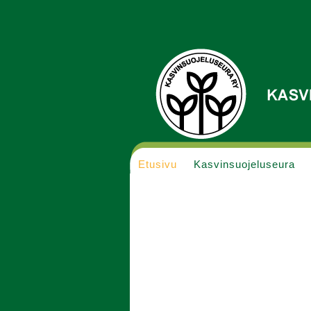
Etusivu
Kasvinsuojeluseura