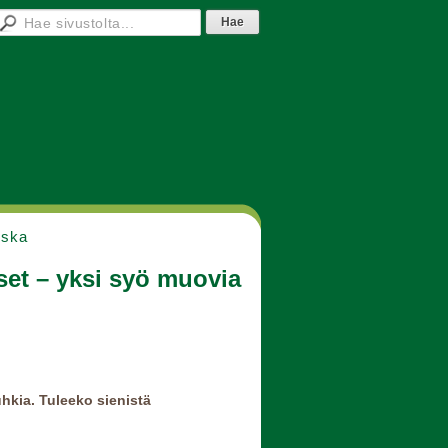
nska
set – yksi syö muovia
hkia. Tuleeko sienistä