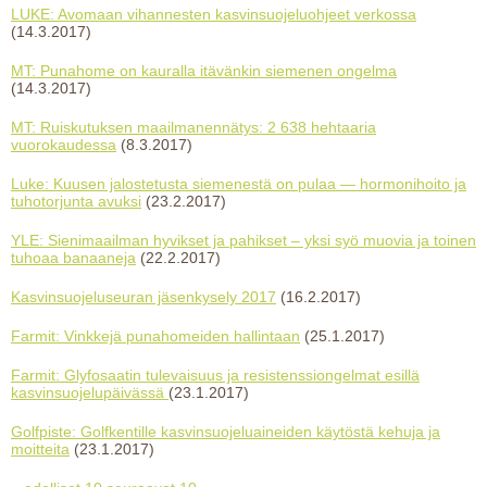
LUKE: Avomaan vihannesten kasvinsuojeluohjeet verkossa
(14.3.2017)
MT: Punahome on kauralla itävänkin siemenen ongelma
(14.3.2017)
MT: Ruiskutuksen maailmanennätys: 2 638 hehtaaria
vuorokaudessa
(8.3.2017)
Luke: Kuusen jalostetusta siemenestä on pulaa — hormonihoito ja
tuhotorjunta avuksi
(23.2.2017)
YLE: Sienimaailman hyvikset ja pahikset – yksi syö muovia ja toinen
tuhoaa banaaneja
(22.2.2017)
Kasvinsuojeluseuran jäsenkysely 2017
(16.2.2017)
Farmit: Vinkkejä punahomeiden hallintaan
(25.1.2017)
Farmit: Glyfosaatin tulevaisuus ja resistenssiongelmat esillä
kasvinsuojelupäivässä
(23.1.2017)
Golfpiste: Golfkentille kasvinsuojeluaineiden käytöstä kehuja ja
moitteita
(23.1.2017)