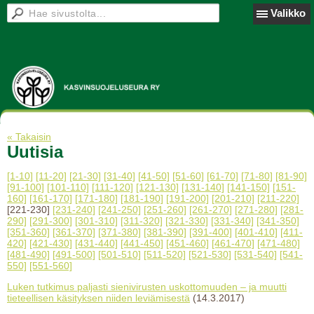
Valikko
« Takaisin
Uutisia
[1-10]
[11-20]
[21-30]
[31-40]
[41-50]
[51-60]
[61-70]
[71-80]
[81-90]
[91-100]
[101-110]
[111-120]
[121-130]
[131-140]
[141-150]
[151-
160]
[161-170]
[171-180]
[181-190]
[191-200]
[201-210]
[211-220]
[221-230]
[231-240]
[241-250]
[251-260]
[261-270]
[271-280]
[281-
290]
[291-300]
[301-310]
[311-320]
[321-330]
[331-340]
[341-350]
[351-360]
[361-370]
[371-380]
[381-390]
[391-400]
[401-410]
[411-
420]
[421-430]
[431-440]
[441-450]
[451-460]
[461-470]
[471-480]
[481-490]
[491-500]
[501-510]
[511-520]
[521-530]
[531-540]
[541-
550]
[551-560]
Luken tutkimus paljasti sienivirusten uskottomuuden – ja muutti
tieteellisen käsityksen niiden leviämisestä
(14.3.2017)