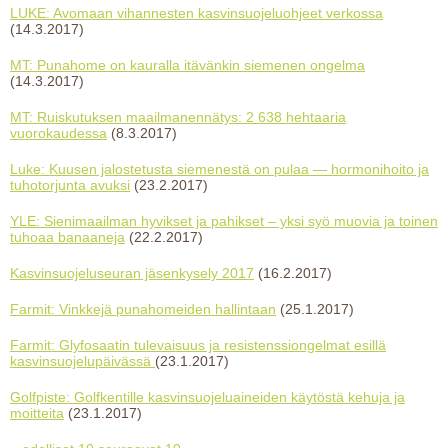
LUKE: Avomaan vihannesten kasvinsuojeluohjeet verkossa
(14.3.2017)
MT: Punahome on kauralla itävänkin siemenen ongelma
(14.3.2017)
MT: Ruiskutuksen maailmanennätys: 2 638 hehtaaria
vuorokaudessa
(8.3.2017)
Luke: Kuusen jalostetusta siemenestä on pulaa — hormonihoito ja
tuhotorjunta avuksi
(23.2.2017)
YLE: Sienimaailman hyvikset ja pahikset – yksi syö muovia ja toinen
tuhoaa banaaneja
(22.2.2017)
Kasvinsuojeluseuran jäsenkysely 2017
(16.2.2017)
Farmit: Vinkkejä punahomeiden hallintaan
(25.1.2017)
Farmit: Glyfosaatin tulevaisuus ja resistenssiongelmat esillä
kasvinsuojelupäivässä
(23.1.2017)
Golfpiste: Golfkentille kasvinsuojeluaineiden käytöstä kehuja ja
moitteita
(23.1.2017)