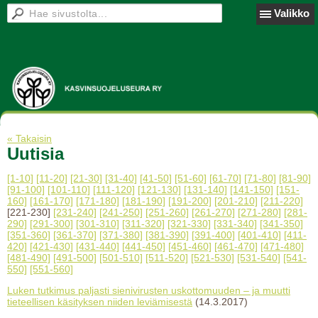
Valikko
« Takaisin
Uutisia
[1-10]
[11-20]
[21-30]
[31-40]
[41-50]
[51-60]
[61-70]
[71-80]
[81-90]
[91-100]
[101-110]
[111-120]
[121-130]
[131-140]
[141-150]
[151-
160]
[161-170]
[171-180]
[181-190]
[191-200]
[201-210]
[211-220]
[221-230]
[231-240]
[241-250]
[251-260]
[261-270]
[271-280]
[281-
290]
[291-300]
[301-310]
[311-320]
[321-330]
[331-340]
[341-350]
[351-360]
[361-370]
[371-380]
[381-390]
[391-400]
[401-410]
[411-
420]
[421-430]
[431-440]
[441-450]
[451-460]
[461-470]
[471-480]
[481-490]
[491-500]
[501-510]
[511-520]
[521-530]
[531-540]
[541-
550]
[551-560]
Luken tutkimus paljasti sienivirusten uskottomuuden – ja muutti
tieteellisen käsityksen niiden leviämisestä
(14.3.2017)