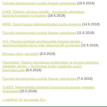
Tuoreita kasvinsuojelu-uutisia Kasper-palvelussa
(18.6.2018)
LUKE: Pihtojen piinaaja selvillä – korotautia aiheuttava
kasvintuhoojasieni tunnistettu
(18.6.2018)
MMM: Suomi luopui etelänjauhiaisen suoja-alueesta
(14.6.2018)
Tuoreita kasvinsuojelu-uutisia Kasper-palvelussa
(11.6.2018)
YLE: Peruna tarvitsee tonnikaupalla torjunta-aineita –
geenimuuntelulla tarve voisi vähentyä 90 prosenttia
(11.6.2018)
Bongaa viikon vieraslaji!
(8.6.2018)
Päivänlehti: Tilastot vahvistavat antibioottien ja torjunta-aineiden
vähäisen käytön – Suomessa myös maailman suurin
luomukeruuala
(8.6.2018)
Tuoreita kasvinsuojelu-uutisia Kasper-palvelussa
(7.6.2018)
TUKES: Maanviljelijät käyttävät kasvinsuojeluaineita ohjeiden
mukaisesti
(25.5.2018)
« edelliset 10
seuraavat 10 »