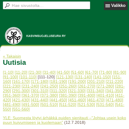
Valikko
« Takaisin
Uutisia
[1-10]
[11-20]
[21-30]
[31-40]
[41-50]
[51-60]
[61-70]
[71-80]
[81-90]
[91-100]
[101-110]
[111-120]
[121-130]
[131-140]
[141-150]
[151-
160]
[161-170]
[171-180]
[181-190]
[191-200]
[201-210]
[211-220]
[221-230]
[231-240]
[241-250]
[251-260]
[261-270]
[271-280]
[281-
290]
[291-300]
[301-310]
[311-320]
[321-330]
[331-340]
[341-350]
[351-360]
[361-370]
[371-380]
[381-390]
[391-400]
[401-410]
[411-
420]
[421-430]
[431-440]
[441-450]
[451-460]
[461-470]
[471-480]
[481-490]
[491-500]
[501-510]
[511-520]
[521-530]
[531-540]
[541-
550]
[551-560]
YLE: Suomesta löytyi ärhäkkä puiden sienitauti –"Johtaa usein koko
puun kuivumiseen ja kuolemaan"
(12.7.2018)