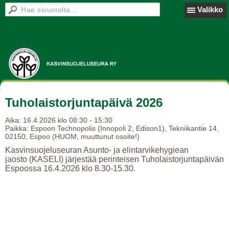
Valikko
Tuholaistorjuntapäivä 2026
Aika:
16.4.2026 klo 08:30 - 15:30
Paikka:
Espoon Technopolis (Innopoli 2, Edison1), Tekniikantie 14,
02150, Espoo (HUOM, muuttunut osoite!)
Kasvinsuojeluseuran Asunto- ja elintarvikehygiean
jaosto (KASELI) järjestää perinteisen Tuholaistorjuntapäivän
Espoossa 16.4.2026 klo 8.30-15.30.