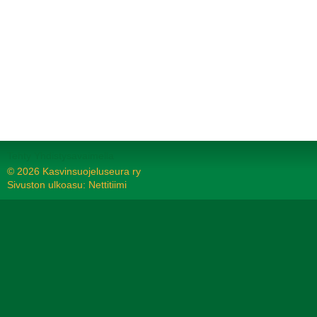
Tehty Yhdistysavaimella
©
2026 Kasvinsuojeluseura ry
Sivuston ulkoasu: Nettitiimi