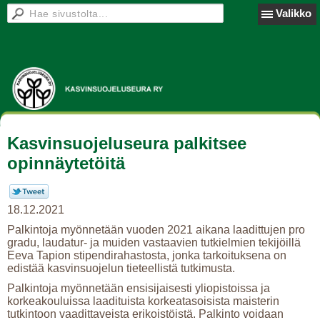
Valikko
Kasvinsuojeluseura palkitsee
opinnäytetöitä
18.12.2021
Palkintoja myönnetään vuoden 2021 aikana laadittujen pro
gradu, laudatur- ja muiden vastaavien tutkielmien tekijöillä
Eeva Tapion stipendirahastosta, jonka tarkoituksena on
edistää kasvinsuojelun tieteellistä tutkimusta.
Palkintoja myönnetään ensisijaisesti yliopistoissa ja
korkeakouluissa laadituista korkeatasoisista maisterin
tutkintoon vaadittaveista erikoistöistä. Palkinto voidaan