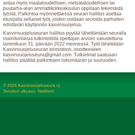
antaa myös maataloudellisen, metsätaloudellisen tai
puutarha-alan ammattikorkeakoulun oppilaan tekemästä
työstä. Palkintoa myönnettäessä seuran hallitus asettaa
etusijalla sellaiset työt, joiden voidaan arcioida parhaiten
edistävän käytännön kasvinsuojelua.
Kasvinsuojeluseuran hallitus pyytää lähettämään seuralla
mainitunlaisia tutkintotöitä opettajan arvioin varustettuna
tammikuun 31. päivään 2022 mennessä. Työt lähetetään
Kasvinsuojeluseuran toimistoon, osoitteeseen
kasvinsuojeluseura@gmail.com. Tutkielmat saatuaan
hallitus päättää palkintojen lukumäärän ja suuruuden.
Tehty Yhdistysavaimella
©
2026 Kasvinsuojeluseura ry
Sivuston ulkoasu: Nettitiimi