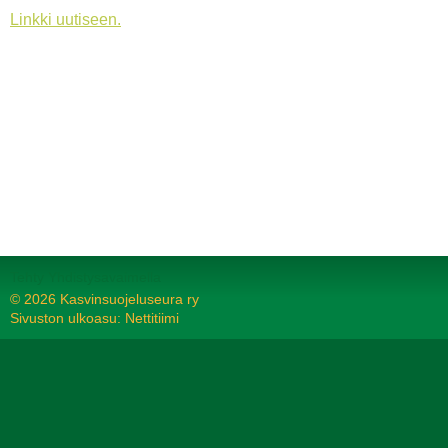
Linkki uutiseen.
Tehty Yhdistysavaimella
©
2026 Kasvinsuojeluseura ry
Sivuston ulkoasu: Nettitiimi