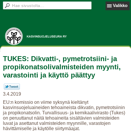
Valikko
TUKES: Dikvatti-, pymetrotsiini- ja
propikonatsolivalmisteiden myynti,
varastointi ja käyttö päättyy
3.4.2019
EU:n komissio on viime syksynä kieltänyt
kasvinsuojeluaineiden tehoaineista dikvatin, pymetrotsiinin
ja propikonatsolin. Turvallisuus- ja kemikaalivirasto (Tukes)
on peruuttanut näitä tehoaineita sisältävien valmisteiden
luvat ja asettanut valmisteiden myynnille, varastojen
hävittämiselle ja käytölle siirtymäajat.