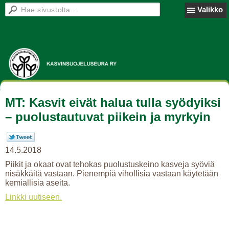
Valikko
MT: Kasvit eivät halua tulla syödyiksi
– puolustautuvat piikein ja myrkyin
14.5.2018
Piikit ja okaat ovat tehokas puolustuskeino kasveja syöviä
nisäkkäitä vastaan. Pienempiä vihollisia vastaan käytetään
kemiallisia aseita.
Linkki uutiseen.