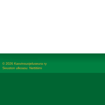
Tehty Yhdistysavaimella
©
2026 Kasvinsuojeluseura ry
Sivuston ulkoasu: Nettitiimi