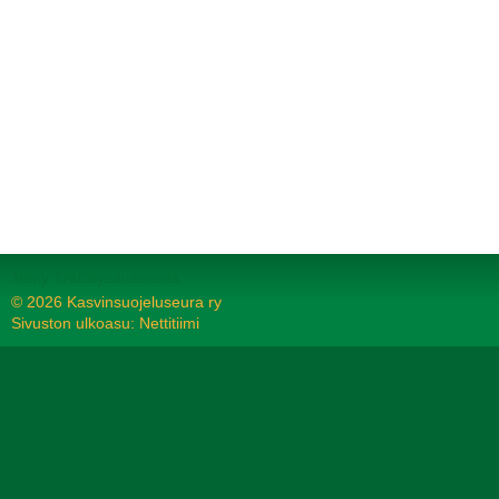
Tehty Yhdistysavaimella
©
2026 Kasvinsuojeluseura ry
Sivuston ulkoasu: Nettitiimi