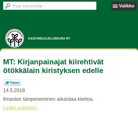
Valikko
MT: Kirjanpainajat kiirehtivät
ötökkälain kiristyksen edelle
14.5.2018
Ilmaston lämpeneminen aikaistaa kiertoa.
Linkki uutiseen.