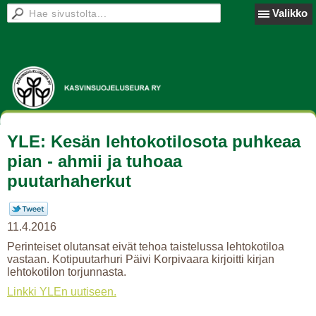
Valikko
YLE: Kesän lehtokotilosota puhkeaa
pian - ahmii ja tuhoaa
puutarhaherkut
11.4.2016
Perinteiset olutansat eivät tehoa taistelussa lehtokotiloa
vastaan. Kotipuutarhuri Päivi Korpivaara kirjoitti kirjan
lehtokotilon torjunnasta.
Linkki YLEn uutiseen.