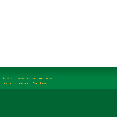
Tehty Yhdistysavaimella
©
2026 Kasvinsuojeluseura ry
Sivuston ulkoasu: Nettitiimi