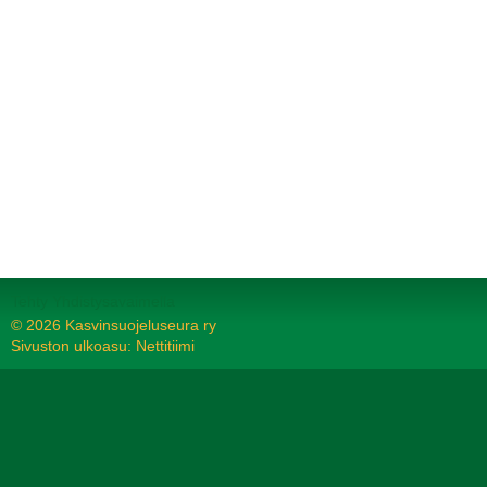
Tehty Yhdistysavaimella
©
2026 Kasvinsuojeluseura ry
Sivuston ulkoasu: Nettitiimi