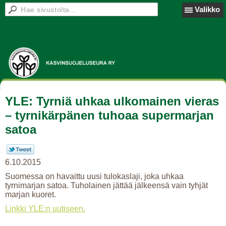
Valikko
YLE: Tyrniä uhkaa ulkomainen vieras
– tyrnikärpänen tuhoaa supermarjan
satoa
6.10.2015
Suomessa on havaittu uusi tulokaslaji, joka uhkaa
tyrnimarjan satoa. Tuholainen jättää jälkeensä vain tyhjät
marjan kuoret.
Linkki YLE:n uutiseen.