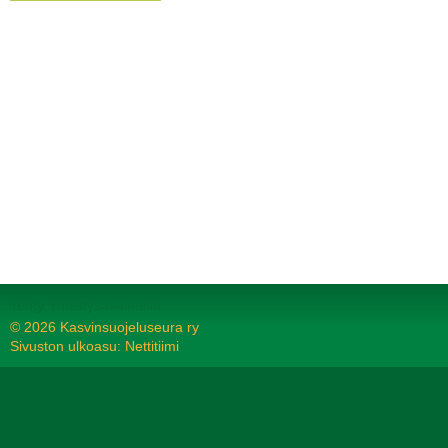
Tehty Yhdistysavaimella
©
2026 Kasvinsuojeluseura ry
Sivuston ulkoasu: Nettitiimi