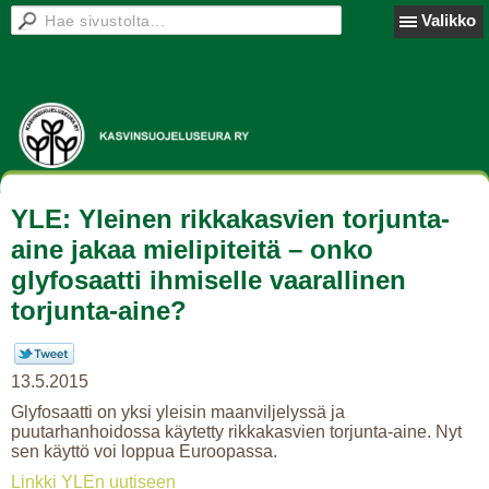
Valikko
YLE: Yleinen rikkakasvien torjunta-
aine jakaa mielipiteitä – onko
glyfosaatti ihmiselle vaarallinen
torjunta-aine?
13.5.2015
Glyfosaatti on yksi yleisin maanviljelyssä ja
puutarhanhoidossa käytetty rikkakasvien torjunta-aine. Nyt
sen käyttö voi loppua Euroopassa.
Linkki YLEn uutiseen