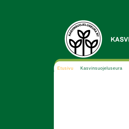
Etusivu
Kasvinsuojeluseura