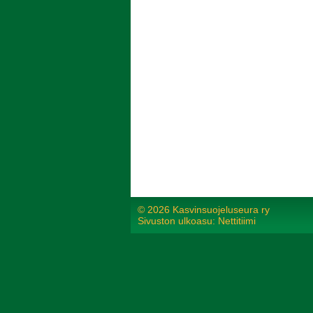
©
2026 Kasvinsuojeluseura ry
Sivuston ulkoasu: Nettitiimi