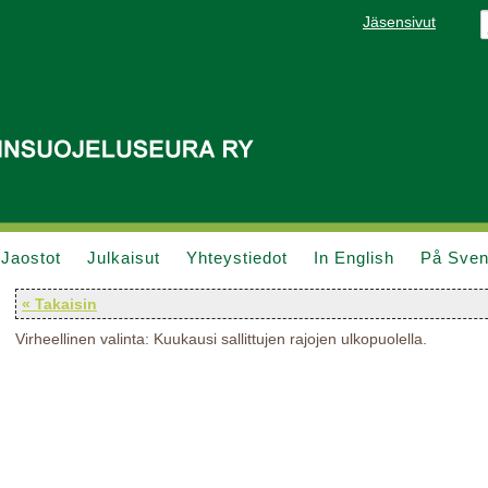
Jäsensivut
Jaostot
Julkaisut
Yhteystiedot
In English
På Sve
« Takaisin
Virheellinen valinta: Kuukausi sallittujen rajojen ulkopuolella.