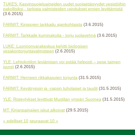
TUKES: Kasvinsuojeluaineiden uudet suojaetäisyydet vesistöihin
pakollisiksi - tarkista valmisteiden rajoitukset ennen levittämistä
(3.6.2015)
FARMIT: Kirppojen tarkkailu ajankohtaista
(3.6.2015)
FARMIT: Tarkkaile kuminakoita - torju juolavehnä
(3.6.2015)
LUKE: Luonnonvarakeskus kehitti biologisen
vesakontorjuntavalmisteen
(2.6.2015)
YLE: Lehtokotilon leviämisen voi estää helposti – pese taimen
juuret
(2.6.2015)
FARMIT: Herneen rikkakasvien torjunta
(31.5.2015)
FARMIT: Kevätrypsin ja -rapsin tuholaiset ja taudit
(31.5.2015)
YLE: Risteytykset levittivät Mustilan ympäri Suomea
(31.5.2015)
MT: Kirjanpainajien iskut alkoivat
(29.5.2015)
« edelliset 10
seuraavat 10 »