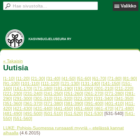
Valikko
« Takaisin
Uutisia
[1-10]
[11-20]
[21-30]
[31-40]
[41-50]
[51-60]
[61-70]
[71-80]
[81-90]
[91-100]
[101-110]
[111-120]
[121-130]
[131-140]
[141-150]
[151-
160]
[161-170]
[171-180]
[181-190]
[191-200]
[201-210]
[211-220]
[221-230]
[231-240]
[241-250]
[251-260]
[261-270]
[271-280]
[281-
290]
[291-300]
[301-310]
[311-320]
[321-330]
[331-340]
[341-350]
[351-360]
[361-370]
[371-380]
[381-390]
[391-400]
[401-410]
[411-
420]
[421-430]
[431-440]
[441-450]
[451-460]
[461-470]
[471-480]
[481-490]
[491-500]
[501-510]
[511-520]
[521-530]
[531-540]
[541-
550]
[551-560]
LUKE: Pohjois-Suomessa runsaasti myyriä – etelässä kannat
alhaalla
(4.6.2015)