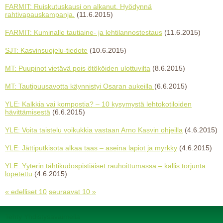
FARMIT: Ruiskutuskausi on alkanut. Hyödynnä
rahtivapauskampanja.
(11.6.2015)
FARMIT: Kuminalle tautiaine- ja lehtilannostestaus
(11.6.2015)
SJT: Kasvinsuojelu-tiedote
(10.6.2015)
MT: Puupinot vietävä pois ötököiden ulottuvilta
(8.6.2015)
MT: Tautipuusavotta käynnistyi Osaran aukeilla
(6.6.2015)
YLE: Kalkkia vai kompostia? – 10 kysymystä lehtokotiloiden
hävittämisestä
(6.6.2015)
YLE: Voita taistelu voikukkia vastaan Arno Kasvin ohjeilla
(4.6.2015)
YLE: Jättiputkisota alkaa taas – aseina lapiot ja myrkky
(4.6.2015)
YLE: Yyterin tähtikudospistiäiset rauhoittumassa – kallis torjunta
lopetettu
(4.6.2015)
« edelliset 10
seuraavat 10 »
Tehty Yhdistysavaimella