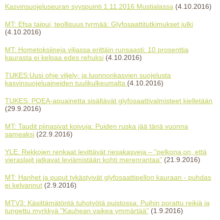
Kasvinsuojeluseuran syyspuinti 1.11.2016 Mustialassa
(4.10.2016)
MT: Efsa taipui, teollisuus tyrmää: Glyfosaattitutkimukset julki
(4.10.2016)
MT: Hometoksiineja viljassa erittäin runsaasti: 10 prosenttia
kaurasta ei kelpaa edes rehuksi
(4.10.2016)
TUKES:Uusi ohje viljely- ja luonnonkasvien suojelusta
kasvinsuojeluaineiden tuulikulkeumalta
(4.10.2016)
TUKES: POEA-apuainetta sisältävät glyfosaattivalmisteet kielletään
(29.9.2016)
MT: Taudit piinasivat koivuja: Puiden ruska jää tänä vuonna
sameaksi
(22.9.2016)
YLE: Rekkojen renkaat levittävät riesakasveja – "pelkona on, että
vieraslajit jatkavat leviämistään kohti merenrantaa"
(21.9.2016)
MT: Hanhet ja puput tykästyivät glyfosaattipellon kauraan - puhdas
ei kelvannut
(2.9.2016)
MTV3: Käsittämätöntä tuhotyötä puistossa: Puihin porattu reikiä ja
tungettu myrkkyä "Kauhean vaikea ymmärtää"
(1.9.2016)