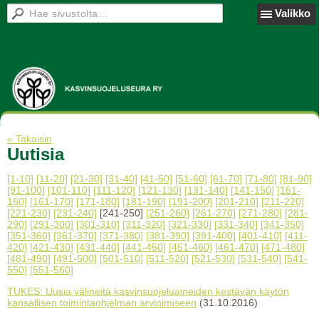
Valikko
« Takaisin
Uutisia
[1-10]
[11-20]
[21-30]
[31-40]
[41-50]
[51-60]
[61-70]
[71-80]
[81-90]
[91-100]
[101-110]
[111-120]
[121-130]
[131-140]
[141-150]
[151-
160]
[161-170]
[171-180]
[181-190]
[191-200]
[201-210]
[211-220]
[221-230]
[231-240]
[241-250]
[251-260]
[261-270]
[271-280]
[281-
290]
[291-300]
[301-310]
[311-320]
[321-330]
[331-340]
[341-350]
[351-360]
[361-370]
[371-380]
[381-390]
[391-400]
[401-410]
[411-
420]
[421-430]
[431-440]
[441-450]
[451-460]
[461-470]
[471-480]
[481-490]
[491-500]
[501-510]
[511-520]
[521-530]
[531-540]
[541-
550]
[551-560]
TUKES: Uusia välineitä kasvinsuojeluaineiden kestävän käytön
kansallisen toimintaohjelman arvioimiseen
(31.10.2016)