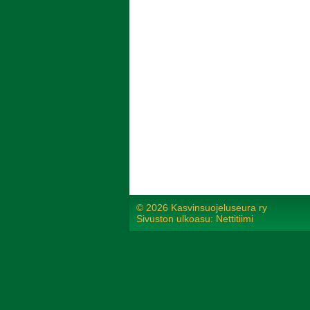
©
2026 Kasvinsuojeluseura ry
Sivuston ulkoasu: Nettitiimi