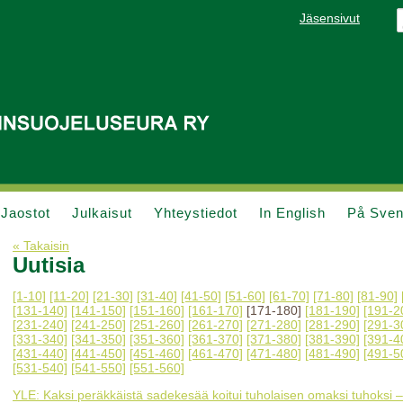
Jäsensivut
Jaostot
Julkaisut
Yhteystiedot
In English
På Sve
« Takaisin
Uutisia
[1-10]
[11-20]
[21-30]
[31-40]
[41-50]
[51-60]
[61-70]
[71-80]
[81-90]
[131-140]
[141-150]
[151-160]
[161-170]
[171-180]
[181-190]
[191-2
[231-240]
[241-250]
[251-260]
[261-270]
[271-280]
[281-290]
[291-3
[331-340]
[341-350]
[351-360]
[361-370]
[371-380]
[381-390]
[391-4
[431-440]
[441-450]
[451-460]
[461-470]
[471-480]
[481-490]
[491-5
[531-540]
[541-550]
[551-560]
YLE: Kaksi peräkkäistä sadekesää koitui tuholaisen omaksi tuhoksi –