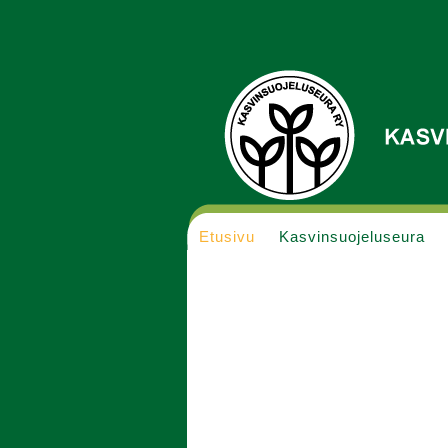
Etusivu
Kasvinsuojeluseura