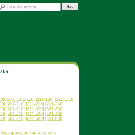
nska
[91-100]
[101-110]
[111-120]
[121-130]
00]
[201-210]
[211-220]
[221-230]
00]
[301-310]
[311-320]
[321-330]
00]
[401-410]
[411-420]
[421-430]
00]
[501-510]
[511-520]
[521-530]
 Kirjanpainajan kanta romahti