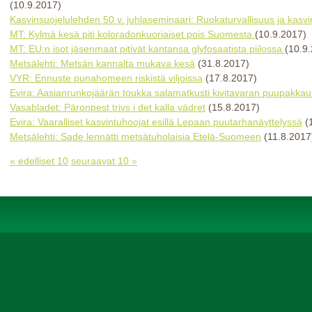
(10.9.2017)
Kasvinsuojelulehden 50 v. juhlaseminaari: Ruokaturvallisuus ja kasvi
MT: Kylmä kesä piti koloradonkuoriaiset pois Suomesta
(10.9.2017)
MT: EU:n isot jäsenmaat pitivät kantansa glyfosaatista piilossa
(10.9
Metsälehti: Metsän kannalta mukava kesä
(31.8.2017)
VYR: Ennuste punahomeen riskistä viljoissa
(17.8.2017)
Evira: Aasianrunkojäärän toukka salamatkusti kivitavaran puupakka
Vasabladet: Päronpest trivs i det kalla vädret
(15.8.2017)
Evira: Vaaralliset kasvintuhoojat esillä Lepaan puutarhanäyttelyssä
(
Metsälehti: Sade lennätti metsätuholaisia Etelä-Suomeen
(11.8.2017
« edelliset 10
seuraavat 10 »