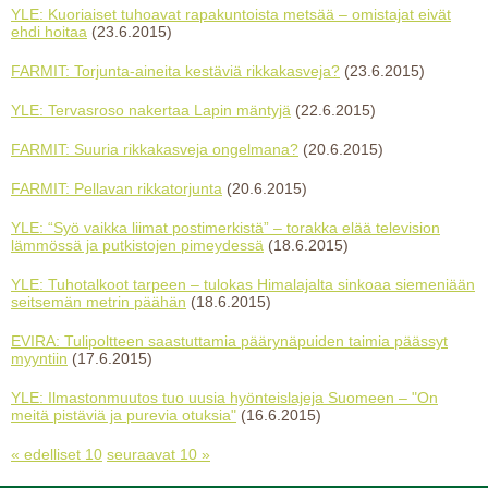
YLE: Kuoriaiset tuhoavat rapakuntoista metsää – omistajat eivät
ehdi hoitaa
(23.6.2015)
FARMIT: Torjunta-aineita kestäviä rikkakasveja?
(23.6.2015)
YLE: Tervasroso nakertaa Lapin mäntyjä
(22.6.2015)
FARMIT: Suuria rikkakasveja ongelmana?
(20.6.2015)
FARMIT: Pellavan rikkatorjunta
(20.6.2015)
YLE: “Syö vaikka liimat postimerkistä” – torakka elää television
lämmössä ja putkistojen pimeydessä
(18.6.2015)
YLE: Tuhotalkoot tarpeen – tulokas Himalajalta sinkoaa siemeniään
seitsemän metrin päähän
(18.6.2015)
EVIRA: Tulipoltteen saastuttamia päärynäpuiden taimia päässyt
myyntiin
(17.6.2015)
YLE: Ilmastonmuutos tuo uusia hyönteislajeja Suomeen – "On
meitä pistäviä ja purevia otuksia"
(16.6.2015)
« edelliset 10
seuraavat 10 »