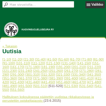
Valikko
« Takaisin
Uutisia
[1-10]
[11-20]
[21-30]
[31-40]
[41-50]
[51-60]
[61-70]
[71-80]
[81-90]
[91-100]
[101-110]
[111-120]
[121-130]
[131-140]
[141-150]
[151-
160]
[161-170]
[171-180]
[181-190]
[191-200]
[201-210]
[211-220]
[221-230]
[231-240]
[241-250]
[251-260]
[261-270]
[271-280]
[281-
290]
[291-300]
[301-310]
[311-320]
[321-330]
[331-340]
[341-350]
[351-360]
[361-370]
[371-380]
[381-390]
[391-400]
[401-410]
[411-
420]
[421-430]
[431-440]
[441-450]
[451-460]
[461-470]
[471-480]
[481-490]
[491-500]
[501-510]
[511-520]
[521-530]
[531-540]
[541-
550]
[551-560]
Hallituksen kokouksessa päätettiin uudistaa rikkakasviopas ja
perustettiin opiskelijajaosto
(23.6.2015)