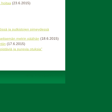
 hoitaa
(23.6.2015)
mössä ja putkistojen pimeydessä
 seitsemän metrin päähän
(18.6.2015)
tiin
(17.6.2015)
istäviä ja purevia otuksia"
Tehty Yhdistysavaimella