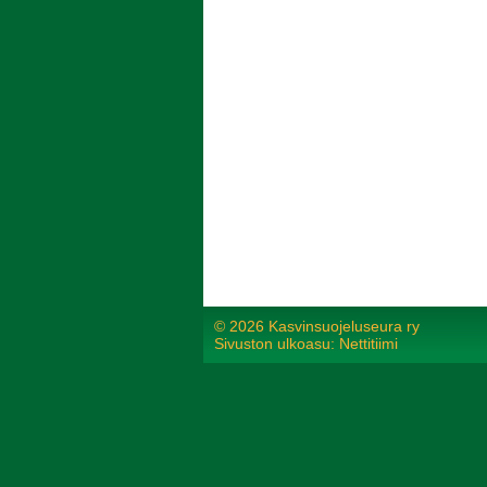
©
2026 Kasvinsuojeluseura ry
Sivuston ulkoasu: Nettitiimi