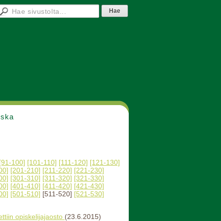
nska
[91-100]
[101-110]
[111-120]
[121-130]
00]
[201-210]
[211-220]
[221-230]
00]
[301-310]
[311-320]
[321-330]
00]
[401-410]
[411-420]
[421-430]
00]
[501-510]
[511-520]
[521-530]
ttiin opiskelijajaosto
(23.6.2015)