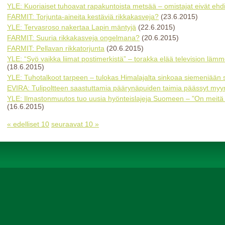
YLE: Kuoriaiset tuhoavat rapakuntoista metsää – omistajat eivät ehdi
FARMIT: Torjunta-aineita kestäviä rikkakasveja?
(23.6.2015)
YLE: Tervasroso nakertaa Lapin mäntyjä
(22.6.2015)
FARMIT: Suuria rikkakasveja ongelmana?
(20.6.2015)
FARMIT: Pellavan rikkatorjunta
(20.6.2015)
YLE: “Syö vaikka liimat postimerkistä” – torakka elää television läm
(18.6.2015)
YLE: Tuhotalkoot tarpeen – tulokas Himalajalta sinkoaa siemeniään
EVIRA: Tulipoltteen saastuttamia päärynäpuiden taimia päässyt myyn
YLE: Ilmastonmuutos tuo uusia hyönteislajeja Suomeen – "On meitä p
(16.6.2015)
« edelliset 10
seuraavat 10 »