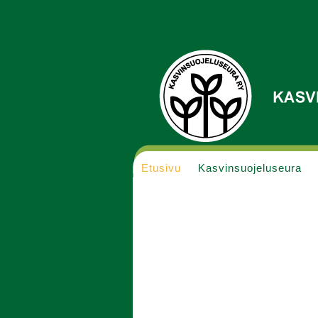
Etusivu
Kasvinsuojeluseura