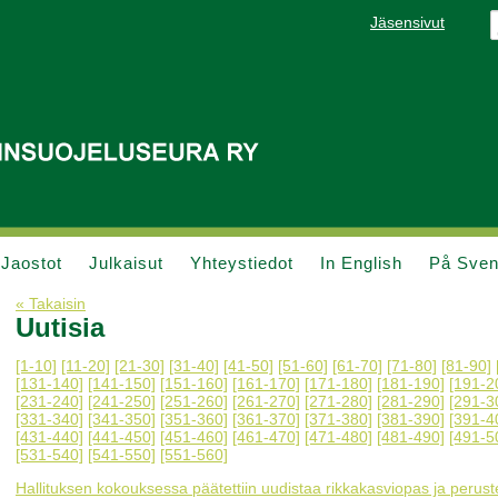
Jäsensivut
Jaostot
Julkaisut
Yhteystiedot
In English
På Sve
« Takaisin
Uutisia
[1-10]
[11-20]
[21-30]
[31-40]
[41-50]
[51-60]
[61-70]
[71-80]
[81-90]
[131-140]
[141-150]
[151-160]
[161-170]
[171-180]
[181-190]
[191-2
[231-240]
[241-250]
[251-260]
[261-270]
[271-280]
[281-290]
[291-3
[331-340]
[341-350]
[351-360]
[361-370]
[371-380]
[381-390]
[391-4
[431-440]
[441-450]
[451-460]
[461-470]
[471-480]
[481-490]
[491-5
[531-540]
[541-550]
[551-560]
Hallituksen kokouksessa päätettiin uudistaa rikkakasviopas ja peruste