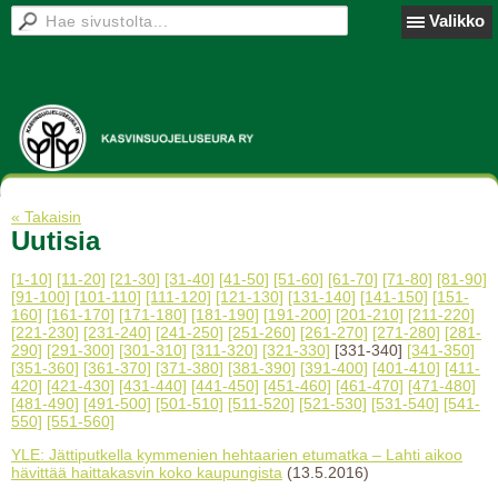
Valikko
« Takaisin
Uutisia
[1-10]
[11-20]
[21-30]
[31-40]
[41-50]
[51-60]
[61-70]
[71-80]
[81-90]
[91-100]
[101-110]
[111-120]
[121-130]
[131-140]
[141-150]
[151-
160]
[161-170]
[171-180]
[181-190]
[191-200]
[201-210]
[211-220]
[221-230]
[231-240]
[241-250]
[251-260]
[261-270]
[271-280]
[281-
290]
[291-300]
[301-310]
[311-320]
[321-330]
[331-340]
[341-350]
[351-360]
[361-370]
[371-380]
[381-390]
[391-400]
[401-410]
[411-
420]
[421-430]
[431-440]
[441-450]
[451-460]
[461-470]
[471-480]
[481-490]
[491-500]
[501-510]
[511-520]
[521-530]
[531-540]
[541-
550]
[551-560]
YLE: Jättiputkella kymmenien hehtaarien etumatka – Lahti aikoo
hävittää haittakasvin koko kaupungista
(13.5.2016)