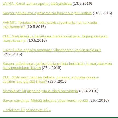
EVIRA: Koirat Eviran apuna jääräjahdissa
(13.5.2016)
Kasper palvelussa ajankohtaisia kasvinsuojelu-uutisia
(10.5.2016)
FARMIT: Torjutaanko rikkakasvit syysviljoilta nyt vai vasta
myöhemmin?
(10.5.2016)
YLE: Metsäkeskus herättelee metsänomistajia: Kirjanpainajaan
reagoitava nyt
(10.5.2016)
Luke: Uusia oppaita avomaan vihannesten kasvinsuojeluun
(29.4.2016)
Kasper palvelussa ajankohtaisia uutisia hedelmä- ja marjakasvien
kasvinsuojeluun liittyen
(27.4.2016)
YLE: Glyfosaatti tappaa pellolla, pihassa ja puutarhassa –
voisimmeko pärjätä ilman?
(27.4.2016)
Metsälehti: Kirjanpainajista ei vielä havaintoja
(25.4.2016)
Savon sanomat: Metsiä tuhoava yöperhonen leviää
(25.4.2016)
« edelliset 10
seuraavat 10 »