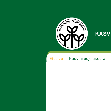
Etusivu
Kasvinsuojeluseura