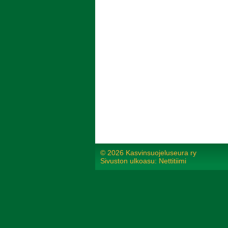
©
2026 Kasvinsuojeluseura ry
Sivuston ulkoasu: Nettitiimi