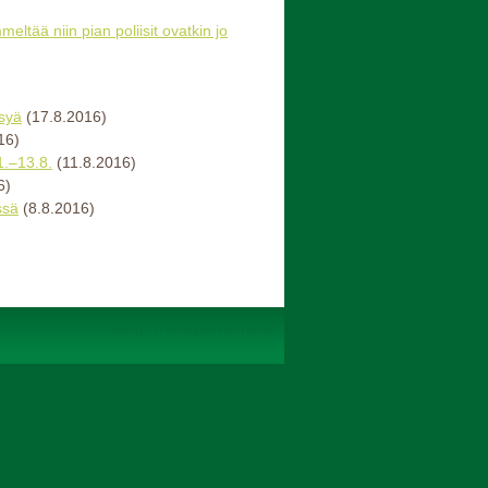
tää niin pian poliisit ovatkin jo
ksyä
(17.8.2016)
16)
1.–13.8.
(11.8.2016)
6)
ssä
(8.8.2016)
Tehty Yhdistysavaimella