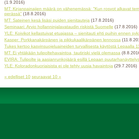
(1.9.2016)
MT: Kirjanpainajien määrä on vähenemässä: "Kun rosvot alkavat temmel
perässä"
(18.8.2016)
MT: Sateinen kesä lisäsi puiden sienitauteja
(17.8.2016)
Seminaari: Arvio hollanninjalavataudin riskistä Suomelle
(17.8.2016)
YLE: Koivikot kellastuivat etuajassa – sienitauti ehti puihin ennen sy
Kasper: Porkkanakärpänen ja pikkukaalikärpänen lennossa
(11.8.20
Tukes kertoo kasvinsuojeluaineiden turvallisesta käytöstä Lepaalla 1
MT: Ei yhtäkään tulipoltehavaintoa, tautiriski vielä olemassa
(8.8.201
EVIRA: Tulipolte ja aasianrunkojäärä esillä Lepaan puutarhanäyttely
YLE: Koloradonkuoriaisista ei ole tehty uusia havaintoja
(29.7.2016)
« edelliset 10
seuraavat 10 »