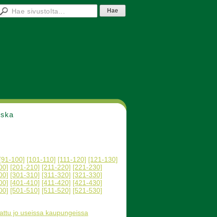
nska
[91-100]
[101-110]
[111-120]
[121-130]
00]
[201-210]
[211-220]
[221-230]
00]
[301-310]
[311-320]
[321-330]
00]
[401-410]
[411-420]
[421-430]
00]
[501-510]
[511-520]
[521-530]
tattu jo useissa kaupungeissa