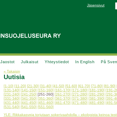
Jäsensivut
Jaostot
Julkaisut
Yhteystiedot
In English
På Sve
« Takaisin
Uutisia
[1-10]
[11-20]
[21-30]
[31-40]
[41-50]
[51-60]
[61-70]
[71-80]
[81-90]
[131-140]
[141-150]
[151-160]
[161-170]
[171-180]
[181-190]
[191-2
[231-240]
[241-250]
[251-260]
[261-270]
[271-280]
[281-290]
[291-3
[331-340]
[341-350]
[351-360]
[361-370]
[371-380]
[381-390]
[391-4
[431-440]
[441-450]
[451-460]
[461-470]
[471-480]
[481-490]
[491-5
[531-540]
[541-550]
[551-560]
YLE: Rikkakasveja torjutaan sokerivaahdolla – ekologista keinoa tes