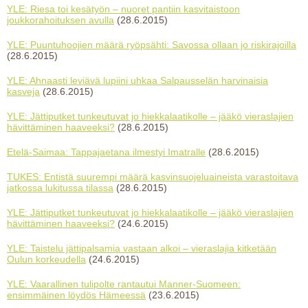
YLE: Riesa toi kesätyön – nuoret pantiin kasvitaistoon
joukkorahoituksen avulla
(28.6.2015)
YLE: Puuntuhoojien määrä ryöpsähti: Savossa ollaan jo riskirajoilla
(28.6.2015)
YLE: Ahnaasti leviävä lupiini uhkaa Salpausselän harvinaisia
kasveja
(28.6.2015)
YLE: Jättiputket tunkeutuvat jo hiekkalaatikolle – jääkö vieraslajien
hävittäminen haaveeksi?
(28.6.2015)
Etelä-Saimaa: Tappajaetana ilmestyi Imatralle
(28.6.2015)
TUKES: Entistä suurempi määrä kasvinsuojeluaineista varastoitava
jatkossa lukitussa tilassa
(28.6.2015)
YLE: Jättiputket tunkeutuvat jo hiekkalaatikolle – jääkö vieraslajien
hävittäminen haaveeksi?
(24.6.2015)
YLE: Taistelu jättipalsamia vastaan alkoi – vieraslajia kitketään
Oulun korkeudella
(24.6.2015)
YLE: Vaarallinen tulipolte rantautui Manner-Suomeen:
ensimmäinen löydös Hämeessä
(23.6.2015)