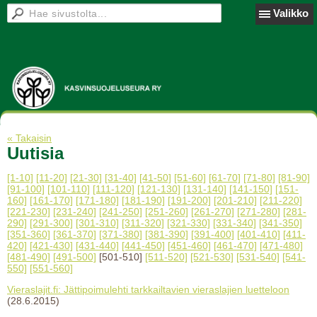
Valikko
« Takaisin
Uutisia
[1-10]
[11-20]
[21-30]
[31-40]
[41-50]
[51-60]
[61-70]
[71-80]
[81-90]
[91-100]
[101-110]
[111-120]
[121-130]
[131-140]
[141-150]
[151-
160]
[161-170]
[171-180]
[181-190]
[191-200]
[201-210]
[211-220]
[221-230]
[231-240]
[241-250]
[251-260]
[261-270]
[271-280]
[281-
290]
[291-300]
[301-310]
[311-320]
[321-330]
[331-340]
[341-350]
[351-360]
[361-370]
[371-380]
[381-390]
[391-400]
[401-410]
[411-
420]
[421-430]
[431-440]
[441-450]
[451-460]
[461-470]
[471-480]
[481-490]
[491-500]
[501-510]
[511-520]
[521-530]
[531-540]
[541-
550]
[551-560]
Vieraslajit.fi: Jättipoimulehti tarkkailtavien vieraslajien luetteloon
(28.6.2015)