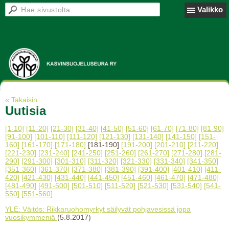
Valikko
« Takaisin
Uutisia
[1-10]
[11-20]
[21-30]
[31-40]
[41-50]
[51-60]
[61-70]
[71-80]
[81-90]
[91-100]
[101-110]
[111-120]
[121-130]
[131-140]
[141-150]
[151-
160]
[161-170]
[171-180]
[181-190]
[191-200]
[201-210]
[211-220]
[221-230]
[231-240]
[241-250]
[251-260]
[261-270]
[271-280]
[281-
290]
[291-300]
[301-310]
[311-320]
[321-330]
[331-340]
[341-350]
[351-360]
[361-370]
[371-380]
[381-390]
[391-400]
[401-410]
[411-
420]
[421-430]
[431-440]
[441-450]
[451-460]
[461-470]
[471-480]
[481-490]
[491-500]
[501-510]
[511-520]
[521-530]
[531-540]
[541-
550]
[551-560]
YLE: Väitös: Rikkaruohomyrkyt säilyvät pohjavesissä jopa
vuosikymmeniä
(5.8.2017)