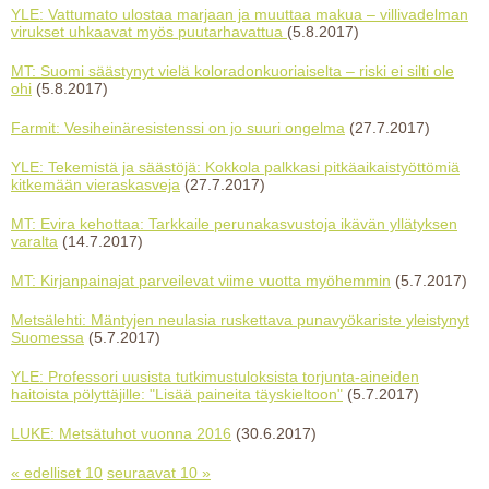
YLE: Vattumato ulostaa marjaan ja muuttaa makua – villivadelman
virukset uhkaavat myös puutarhavattua
(5.8.2017)
MT: Suomi säästynyt vielä koloradonkuoriaiselta – riski ei silti ole
ohi
(5.8.2017)
Farmit: Vesiheinäresistenssi on jo suuri ongelma
(27.7.2017)
YLE: Tekemistä ja säästöjä: Kokkola palkkasi pitkäaikaistyöttömiä
kitkemään vieraskasveja
(27.7.2017)
MT: Evira kehottaa: Tarkkaile perunakasvustoja ikävän yllätyksen
varalta
(14.7.2017)
MT: Kirjanpainajat parveilevat viime vuotta myöhemmin
(5.7.2017)
Metsälehti: Mäntyjen neulasia ruskettava punavyökariste yleistynyt
Suomessa
(5.7.2017)
YLE: Professori uusista tutkimustuloksista torjunta-aineiden
haitoista pölyttäjille: "Lisää paineita täyskieltoon"
(5.7.2017)
LUKE: Metsätuhot vuonna 2016
(30.6.2017)
« edelliset 10
seuraavat 10 »