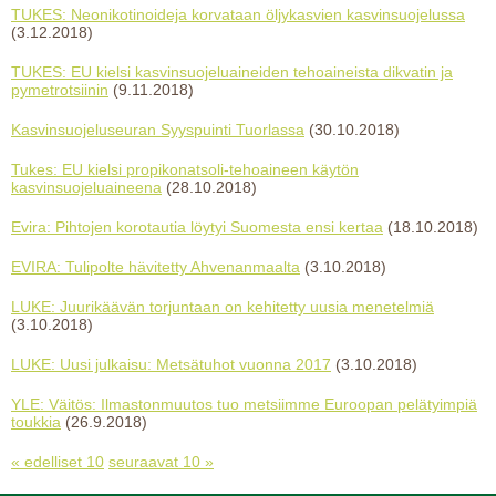
TUKES: Neonikotinoideja korvataan öljykasvien kasvinsuojelussa
(3.12.2018)
TUKES: EU kielsi kasvinsuojeluaineiden tehoaineista dikvatin ja
pymetrotsiinin
(9.11.2018)
Kasvinsuojeluseuran Syyspuinti Tuorlassa
(30.10.2018)
Tukes: EU kielsi propikonatsoli-tehoaineen käytön
kasvinsuojeluaineena
(28.10.2018)
Evira: Pihtojen korotautia löytyi Suomesta ensi kertaa
(18.10.2018)
EVIRA: Tulipolte hävitetty Ahvenanmaalta
(3.10.2018)
LUKE: Juurikäävän torjuntaan on kehitetty uusia menetelmiä
(3.10.2018)
LUKE: Uusi julkaisu: Metsätuhot vuonna 2017
(3.10.2018)
YLE: Väitös: Ilmastonmuutos tuo metsiimme Euroopan pelätyimpiä
toukkia
(26.9.2018)
« edelliset 10
seuraavat 10 »