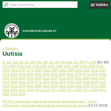
Valikko
« Takaisin
Uutisia
[1-10]
[11-20]
[21-30]
[31-40]
[41-50]
[51-60]
[61-70]
[71-80]
[81-90]
[91-100]
[101-110]
[111-120]
[121-130]
[131-140]
[141-150]
[151-
160]
[161-170]
[171-180]
[181-190]
[191-200]
[201-210]
[211-220]
[221-230]
[231-240]
[241-250]
[251-260]
[261-270]
[271-280]
[281-
290]
[291-300]
[301-310]
[311-320]
[321-330]
[331-340]
[341-350]
[351-360]
[361-370]
[371-380]
[381-390]
[391-400]
[401-410]
[411-
420]
[421-430]
[431-440]
[441-450]
[451-460]
[461-470]
[471-480]
[481-490]
[491-500]
[501-510]
[511-520]
[521-530]
[531-540]
[541-
550]
[551-560]
MT:EU-valiokunta vaatii lisää torjunta-ainetutkimusta – myös
glyfosaatin syöpävaarallisuudesta saatava lisää tietoa
(13.12.2018)