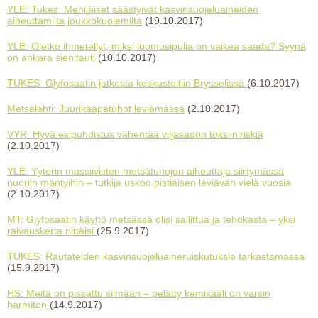
YLE: Tukes: Mehiläiset säästyivät kasvinsuojeluaineiden
aiheuttamilta joukkokuolemilta
(19.10.2017)
YLE: Oletko ihmetellyt, miksi luomusipulia on vaikea saada? Syynä
on ankara sienitauti
(10.10.2017)
TUKES: Glyfosaatin jatkosta keskusteltiin Brysselissä
(6.10.2017)
Metsälehti: Juurikääpätuhot leviämässä
(2.10.2017)
VYR: Hyvä esipuhdistus vähentää viljasadon toksiiniriskiä
(2.10.2017)
YLE: Yyterin massiivisten metsätuhojen aiheuttaja siirtymässä
nuoriin mäntyihin – tutkija uskoo pistiäisen leviävän vielä vuosia
(2.10.2017)
MT: Glyfosaatin käyttö metsässä olisi sallittua ja tehokasta – yksi
raivauskerta riittäisi
(25.9.2017)
TUKES: Rautateiden kasvinsuojeluaine­ruiskutuksia tarkastamassa
(15.9.2017)
HS: Meitä on pissattu silmään – pelätty kemikaali on varsin
harmiton
(14.9.2017)