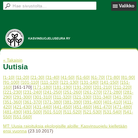
Valikko
« Takaisin
Uutisia
[1-10]
[11-20]
[21-30]
[31-40]
[41-50]
[51-60]
[61-70]
[71-80]
[81-90]
[91-100]
[101-110]
[111-120]
[121-130]
[131-140]
[141-150]
[151-
160]
[161-170]
[171-180]
[181-190]
[191-200]
[201-210]
[211-220]
[221-230]
[231-240]
[241-250]
[251-260]
[261-270]
[271-280]
[281-
290]
[291-300]
[301-310]
[311-320]
[321-330]
[331-340]
[341-350]
[351-360]
[361-370]
[371-380]
[381-390]
[391-400]
[401-410]
[411-
420]
[421-430]
[431-440]
[441-450]
[451-460]
[461-470]
[471-480]
[481-490]
[491-500]
[501-510]
[511-520]
[521-530]
[531-540]
[541-
550]
[551-560]
MT: Uusia rajoituksia ekologisille aloille: Kasvinsuojelu kielletään
ensi vuonna
(23.10.2017)