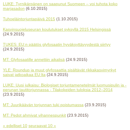
LUKE: Tyrnikärpänen on saapunut Suomeen – voi tuhota koko
marjasadon
(6.10.2015)
Tuhoeläintorjuntapäivä 2015
(1.10.2015)
Kasvinsuojeluseuran koulutukset syksyllä 2015 Helsingissä
(24.9.2015)
TUKES: EU:n päätös glyfosaatin hyväksyttävyydestä siirtyy
(24.9.2015)
MT: Glyfosaatille annettiin aikalisä
(24.9.2015)
YLE: Roundup ja muut glyfosaattia sisältävät rikkakasvimyrkyt
saivat jatkoaikaa EU:lta
(24.9.2015)
LUKE: Uusi julkaisu: Biologiset torjuntamenetelmät luomusipulin ja -
perunan tautitorjunnassa - Tilakokeiden tuloksia 2012–2014
(23.9.2015)
MT: Juurikäävän torjunnan tuki poistumassa
(23.9.2015)
MT: Pedot ahmivat vihannespunkit
(23.9.2015)
« edelliset 10
seuraavat 10 »