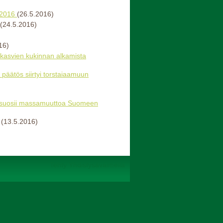
.2016
(26.5.2016)
(24.5.2016)
16)
kasvien kukinnan alkamista
- päätös siirtyi torstaiaamuun
sää suosii massamuuttoa Suomeen
(13.5.2016)
Tehty Yhdistysavaimella