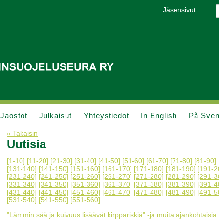
Jäsensivut
Jaostot
Julkaisut
Yhteystiedot
In English
På Sve
« Takaisin
Uutisia
[1-10]
[11-20]
[21-30]
[31-40]
[41-50]
[51-60]
[61-70]
[71-80]
[81-90]
[131-140]
[141-150]
[151-160]
[161-170]
[171-180]
[181-190]
[191-2
[231-240]
[241-250]
[251-260]
[261-270]
[271-280]
[281-290]
[291-3
[331-340]
[341-350]
[351-360]
[361-370]
[371-380]
[381-390]
[391-4
[431-440]
[441-450]
[451-460]
[461-470]
[471-480]
[481-490]
[491-5
[531-540]
[541-550]
[551-560]
"Lämmin sää ja kuivuus lisäävät kirppariskiä" -ja muita ajankohtaisia