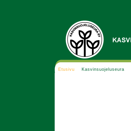
Etusivu
Kasvinsuojeluseura