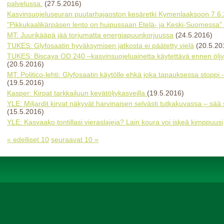
palvelussa.
(27.5.2016)
Kasvinsuojeluseuran puutarhajaoston kesäretki Kymenlaaksoon 7.6
"Pikkukaalikärpäsen lento on huipussaan Etelä- ja Keski-Suomessa"
MT: Juurikääpä jää torjumatta energiapuunkorjuussa
(24.5.2016)
TUKES: Glyfosaatin hyväksymisen jatkosta ei päätetty vielä
(20.5.20
TUKES: Biscaya OD 240 –kasvinsuojeluainetta käytettävä ennen öljy
(20.5.2016)
MT: Politico-lehti: Glyfosaatin käytölle ehkä joka tapauksessa stoppi 
(19.5.2016)
Kasper: Kirpat tarkkailuun kevätöljykasveilla
(19.5.2016)
YLE: Miljardit kirvat näkyvät harvinaisen selvästi tutkakuvassa – 
(15.5.2016)
YLE: Kasvaako tontillasi vieraslajeja? Lain koura voi iskeä kimppuusi
« edelliset 10
seuraavat 10 »