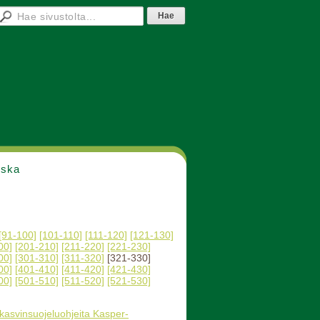
nska
[91-100]
[101-110]
[111-120]
[121-130]
00]
[201-210]
[211-220]
[221-230]
00]
[301-310]
[311-320]
[321-330]
00]
[401-410]
[411-420]
[421-430]
00]
[501-510]
[511-520]
[521-530]
 kasvinsuojeluohjeita Kasper-