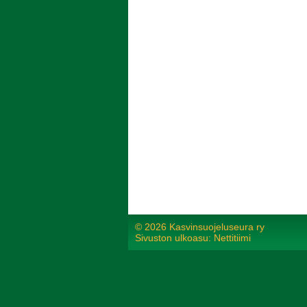
©
2026 Kasvinsuojeluseura ry
Sivuston ulkoasu: Nettitiimi