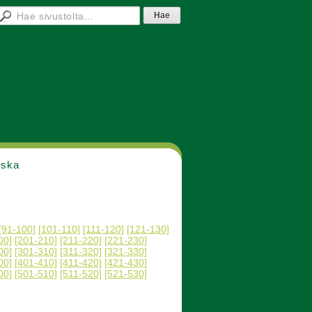
nska
[91-100]
[101-110]
[111-120]
[121-130]
00]
[201-210]
[211-220]
[221-230]
00]
[301-310]
[311-320]
[321-330]
00]
[401-410]
[411-420]
[421-430]
00]
[501-510]
[511-520]
[521-530]