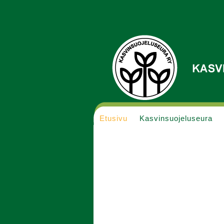
Etusivu
Kasvinsuojeluseura