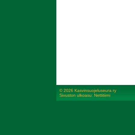
©
2026 Kasvinsuojeluseura ry
Sivuston ulkoasu: Nettitiimi