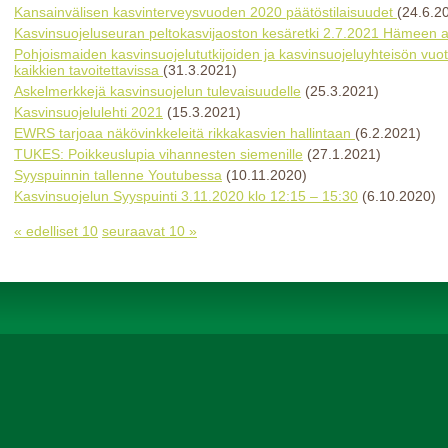
Kansainvälisen kasvinterveysvuoden 2020 päätöstilaisuudet
(24.6.2
Kasvinsuojeluseuran peltokasvijaoston kesäretki 2.7.2021 Hämeen al
Pohjoismaiden kasvinsuojelututkijoiden ja kasvinsuojeluyhteisön vu
kaikkien tavoitettavissa
(31.3.2021)
Askelmerkkejä kasvinsuojelun tulevaisuudelle
(25.3.2021)
Kasvinsuojelulehti 2021
(15.3.2021)
EWRS tarjoaa näkövinkkeleitä rikkakasvien hallintaan
(6.2.2021)
TUKES: Poikkeuslupia vihannesten siemenille
(27.1.2021)
Syyspuinnin tallenne Youtubessa
(10.11.2020)
Kasvinsuojelun Syyspuinti 3.11.2020 klo 12:15 – 15:30
(6.10.2020)
« edelliset 10
seuraavat 10 »