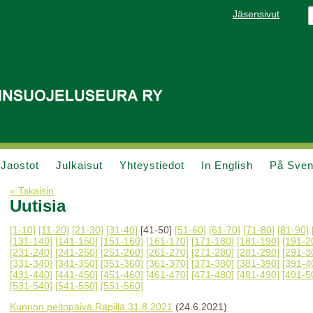
Jäsensivut
Jaostot
Julkaisut
Yhteystiedot
In English
På Sve
« Takaisin
Uutisia
[1-10]
[11-20]
[21-30]
[31-40]
[41-50]
[51-60]
[61-70]
[71-80]
[81-90]
[131-140]
[141-150]
[151-160]
[161-170]
[171-180]
[181-190]
[191-2
[231-240]
[241-250]
[251-260]
[261-270]
[271-280]
[281-290]
[291-3
[331-340]
[341-350]
[351-360]
[361-370]
[371-380]
[381-390]
[391-4
[431-440]
[441-450]
[451-460]
[461-470]
[471-480]
[481-490]
[491-5
[531-540]
[541-550]
[551-560]
Kunnon peltopäivä Räpillä 31.8.2021
(24.6.2021)