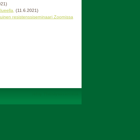
021)
ueella,
(11.6.2021)
otuinen resistenssiseminaari Zoomissa
Tehty Yhdistysavaimella