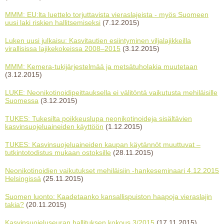
MMM: EU:lta luettelo torjuttavista vieraslajeista - myös Suomeen
uusi laki riskien hallitsemiseksi
(7.12.2015)
Luken uusi julkaisu: Kasvitautien esiintyminen viljalajikkeilla
virallisissa lajikekokeissa 2008–2015
(3.12.2015)
MMM: Kemera-tukijärjestelmää ja metsätuholakia muutetaan
(3.12.2015)
LUKE: Neonikotinoidipeittauksella ei välitöntä vaikutusta mehiläisille
Suomessa
(3.12.2015)
TUKES: Tukesilta poikkeuslupa neonikotinoideja sisältävien
kasvinsuojeluaineiden käyttöön
(1.12.2015)
TUKES: Kasvinsuojeluaineiden kaupan käytännöt muuttuvat –
tutkintotodistus mukaan ostoksille
(28.11.2015)
Neonikotinoidien vaikutukset mehiläisiin -hankeseminaari 4.12.2015
Helsingissä
(25.11.2015)
Suomen luonto: Kaadetaanko kansallispuiston haapoja vieraslajin
takia?
(20.11.2015)
Kasvinsuojeluseuran hallituksen kokous 3/2015
(17.11.2015)