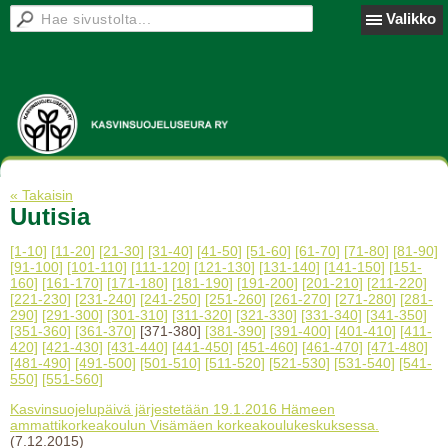
Valikko
« Takaisin
Uutisia
[1-10]
[11-20]
[21-30]
[31-40]
[41-50]
[51-60]
[61-70]
[71-80]
[81-90]
[91-100]
[101-110]
[111-120]
[121-130]
[131-140]
[141-150]
[151-
160]
[161-170]
[171-180]
[181-190]
[191-200]
[201-210]
[211-220]
[221-230]
[231-240]
[241-250]
[251-260]
[261-270]
[271-280]
[281-
290]
[291-300]
[301-310]
[311-320]
[321-330]
[331-340]
[341-350]
[351-360]
[361-370]
[371-380]
[381-390]
[391-400]
[401-410]
[411-
420]
[421-430]
[431-440]
[441-450]
[451-460]
[461-470]
[471-480]
[481-490]
[491-500]
[501-510]
[511-520]
[521-530]
[531-540]
[541-
550]
[551-560]
Kasvinsuojelupäivä järjestetään 19.1.2016 Hämeen
ammattikorkeakoulun Visämäen korkeakoulukeskuksessa.
(7.12.2015)