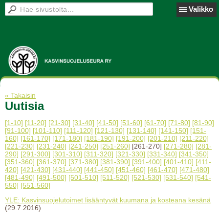
Valikko
« Takaisin
Uutisia
[1-10]
[11-20]
[21-30]
[31-40]
[41-50]
[51-60]
[61-70]
[71-80]
[81-90]
[91-100]
[101-110]
[111-120]
[121-130]
[131-140]
[141-150]
[151-
160]
[161-170]
[171-180]
[181-190]
[191-200]
[201-210]
[211-220]
[221-230]
[231-240]
[241-250]
[251-260]
[261-270]
[271-280]
[281-
290]
[291-300]
[301-310]
[311-320]
[321-330]
[331-340]
[341-350]
[351-360]
[361-370]
[371-380]
[381-390]
[391-400]
[401-410]
[411-
420]
[421-430]
[431-440]
[441-450]
[451-460]
[461-470]
[471-480]
[481-490]
[491-500]
[501-510]
[511-520]
[521-530]
[531-540]
[541-
550]
[551-560]
YLE: Kasvinsuojelutoimet lisääntyvät kuumana ja kosteana kesänä
(29.7.2016)