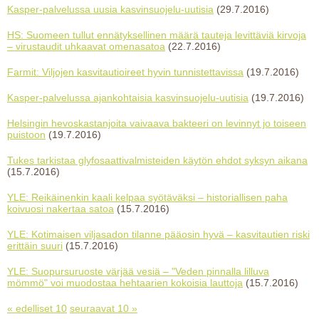
Kasper-palvelussa uusia kasvinsuojelu-uutisia
(29.7.2016)
HS: Suomeen tullut ennätyksellinen määrä tauteja levittäviä kirvoja
– virustaudit uhkaavat omenasatoa
(22.7.2016)
Farmit: Viljojen kasvitautioireet hyvin tunnistettavissa
(19.7.2016)
Kasper-palvelussa ajankohtaisia kasvinsuojelu-uutisia
(19.7.2016)
Helsingin hevoskastanjoita vaivaava bakteeri on levinnyt jo toiseen
puistoon
(19.7.2016)
Tukes tarkistaa glyfosaattivalmisteiden käytön ehdot syksyn aikana
(15.7.2016)
YLE: Reikäinenkin kaali kelpaa syötäväksi – historiallisen paha
koivuosi nakertaa satoa
(15.7.2016)
YLE: Kotimaisen viljasadon tilanne pääosin hyvä – kasvitautien riski
erittäin suuri
(15.7.2016)
YLE: Suopursuruoste värjää vesiä – "Veden pinnalla lilluva
mömmö" voi muodostaa hehtaarien kokoisia lauttoja
(15.7.2016)
« edelliset 10
seuraavat 10 »