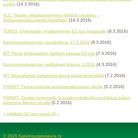
vuoksi
(14.3.2016)
YLE: Yleisen rikkakasvimyrkyn käyttöä rajoitettu –
Syöpävaarallisuudesta kiistellään
(14.3.2016)
TUKES: Glyfosaatin hyväksyminen EU:ssa erätauolle
(8.3.2016)
Kasvinsuojeluseuran vuosikokous 17.3.2016
(8.3.2016)
MT: Paine glyfosaattien kieltoon kasvaa EU:ssa
(7.3.2016)
Kasvinsuojeluseuran hallituksen kokous 1/2016
(4.3.2016)
MT: Muurahaiset pelastavat taimia tukkimiehentäiltä
(7.2.2016)
FARMIT: Tietoa uudesta tautiaineratkaisusta viljoille
(5.2.2016)
FARMIT: Tautien torjunnalla ja lisälannoituksella merkittävä sadon
parannus Melius-ohralla
(5.2.2016)
« edelliset 10
seuraavat 10 »
Tehty Yhdistysavaimella
©
2026 Kasvinsuojeluseura ry