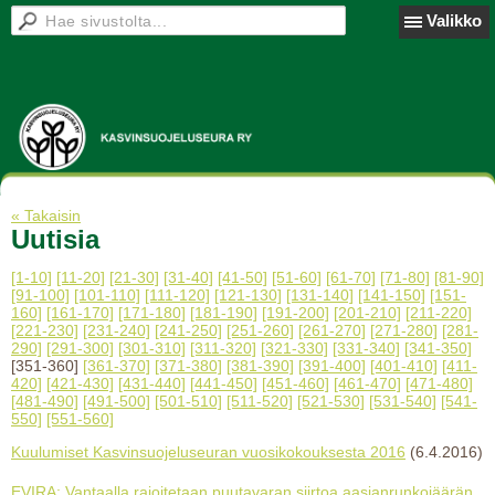
Valikko
« Takaisin
Uutisia
[1-10]
[11-20]
[21-30]
[31-40]
[41-50]
[51-60]
[61-70]
[71-80]
[81-90]
[91-100]
[101-110]
[111-120]
[121-130]
[131-140]
[141-150]
[151-
160]
[161-170]
[171-180]
[181-190]
[191-200]
[201-210]
[211-220]
[221-230]
[231-240]
[241-250]
[251-260]
[261-270]
[271-280]
[281-
290]
[291-300]
[301-310]
[311-320]
[321-330]
[331-340]
[341-350]
[351-360]
[361-370]
[371-380]
[381-390]
[391-400]
[401-410]
[411-
420]
[421-430]
[431-440]
[441-450]
[451-460]
[461-470]
[471-480]
[481-490]
[491-500]
[501-510]
[511-520]
[521-530]
[531-540]
[541-
550]
[551-560]
Kuulumiset Kasvinsuojeluseuran vuosikokouksesta 2016
(6.4.2016)
EVIRA: Vantaalla rajoitetaan puutavaran siirtoa aasianrunkojäärän