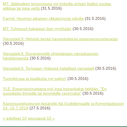
MT: Jättiputken torjunnassa voi kokeilla virtsan lisäksi suolaa,
etikkaa tai jopa vettä
(31.5.2016)
Farmit: Huomioi aikainen rikkatorjunta viljoilla
(31.5.2016)
MT: Tuhopuut hakataan liian myöhään
(30.5.2016)
Vieraslajit.fi: Helsinki kerää havaintotietoja espanjansiruetanasta
(30.5.2016)
Vieraslajit.fi: Rovaniemellä ohjeistetaan vieraskasvien
hävittämisestä
(30.5.2016)
Vieraslajit.fi: Torjutaan yhdessä haitalliset vieraslajit
(30.5.2016)
Tuomikirvaa ja kaalikoita nyt paljon!
(30.5.2016)
YLE: Espanjansiruetana syö jopa koirankakat tieltään: "En
suosittelisi ihmisille tai lemmikille ravinnoksi"
(30.5.2016)
Kasvinsuojeluseuran kesäretki Itä-Uudellemaalle ja Kymenlaaksoon
14.-15-7.2016
(27.5.2016)
« edelliset 10
seuraavat 10 »