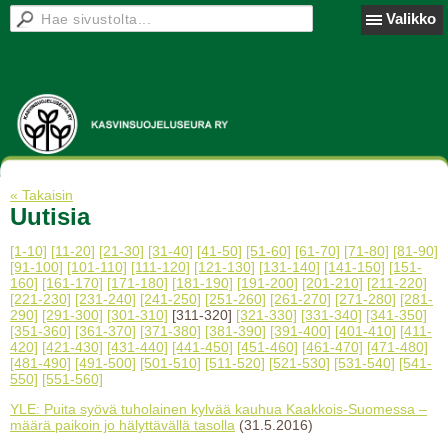
Valikko
« Takaisin
Uutisia
[1-10]
[11-20]
[21-30]
[31-40]
[41-50]
[51-60]
[61-70]
[71-80]
[81-90]
[91-100]
[101-110]
[111-120]
[121-130]
[131-140]
[141-150]
[151-
160]
[161-170]
[171-180]
[181-190]
[191-200]
[201-210]
[211-220]
[221-230]
[231-240]
[241-250]
[251-260]
[261-270]
[271-280]
[281-
290]
[291-300]
[301-310]
[311-320]
[321-330]
[331-340]
[341-350]
[351-360]
[361-370]
[371-380]
[381-390]
[391-400]
[401-410]
[411-
420]
[421-430]
[431-440]
[441-450]
[451-460]
[461-470]
[471-480]
[481-490]
[491-500]
[501-510]
[511-520]
[521-530]
[531-540]
[541-
550]
[551-560]
YLE: Puita syövä tuholainen kylvää kauhua Kaakkois-Suomessa –
määrä paikoin jo hälyttävällä tasolla
(31.5.2016)