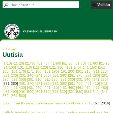
Valikko
« Takaisin
Uutisia
[1-10]
[11-20]
[21-30]
[31-40]
[41-50]
[51-60]
[61-70]
[71-80]
[81-90]
[91-100]
[101-110]
[111-120]
[121-130]
[131-140]
[141-150]
[151-
160]
[161-170]
[171-180]
[181-190]
[191-200]
[201-210]
[211-220]
[221-230]
[231-240]
[241-250]
[251-260]
[261-270]
[271-280]
[281-
290]
[291-300]
[301-310]
[311-320]
[321-330]
[331-340]
[341-350]
[351-360]
[361-370]
[371-380]
[381-390]
[391-400]
[401-410]
[411-
420]
[421-430]
[431-440]
[441-450]
[451-460]
[461-470]
[471-480]
[481-490]
[491-500]
[501-510]
[511-520]
[521-530]
[531-540]
[541-
550]
[551-560]
Kuulumiset Kasvinsuojeluseuran vuosikokouksesta 2016
(6.4.2016)
EVIRA: Vantaalla rajoitetaan puutavaran siirtoa aasianrunkojäärän