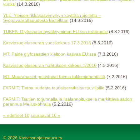
vuoksi
(14.3.2016)
YLE: Yleisen rikkakasvimyrkyn käyttöä rajoitettu –
Syöpävaarallisuudesta kiistellään
(14.3.2016)
TUKES: Glyfosaatin hyväksyminen EU:ssa erätauolle
(8.3.2016)
Kasvinsuojeluseuran vuosikokous 17.3.2016
(8.3.2016)
MT: Paine glyfosaattien kieltoon kasvaa EU:ssa
(7.3.2016)
Kasvinsuojeluseuran hallituksen kokous 1/2016
(4.3.2016)
MT: Muurahaiset pelastavat taimia tukkimiehentäiltä
(7.2.2016)
FARMIT: Tietoa uudesta tautiaineratkaisusta viljoille
(5.2.2016)
FARMIT: Tautien torjunnalla ja lisälannoituksella merkittävä sadon
parannus Melius-ohralla
(5.2.2016)
« edelliset 10
seuraavat 10 »
Tehty Yhdistysavaimella
©
2026 Kasvinsuojeluseura ry